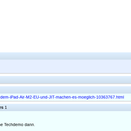
f-dem-iPad-Air-M2-EU-und-JIT-machen-es-moeglich-10363767.html
es
1
eine Techdemo dann.