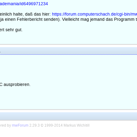
rcademania/id6496971234
inlich halte, daß das hier:
https://forum.computerschach.de/cgi-bin/m
 ja einen Fehlerbericht senden). Vielleicht mag jemand das Programm 
rt sehr gut.
1
C ausprobieren.
red by
mwForum
2.29.3 © 1999-2014 Markus Wichitill