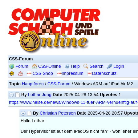
CSS-Forum
Forum
CSS-Online
Help
Search
Login
CSS-Shop
Impressum
Datenschutz
Topic
Hauptforen
/
CSS-Forum
/ Windows ARM auf iPad Air M2
By
Date
Upvotes
Lothar Jung
2025-04-28 13:54
1
https://www.heise.de/news/Windows-11-fuer-ARM-vernuenftig-au
By
Date
Upvot
Christian Petersen
2025-04-28 20:57
Hallo Lothar!
Der Hypervisor ist auf dem iPadOS nicht "an" - wohl eher 