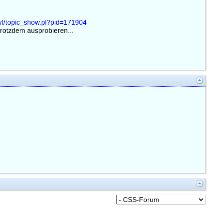
wf/topic_show.pl?pid=171904
trotzdem ausprobieren...