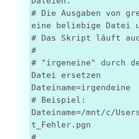
Dateien.
# Die Ausgaben von gr
eine beliebige Datei 
# Das Skript läuft au
#
# "irgeneine" durch d
Datei ersetzen
Dateiname=irgendeine
# Beispiel:
Dateiname=/mnt/c/User
t_Fehler.pgn
#