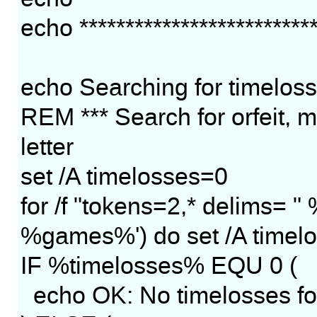
echo **************************
echo Searching for timeloss
REM *** Search for orfeit, me
letter
set /A timelosses=0
for /f "tokens=2,* delims= " 
%games%') do set /A time
IF %timelosses% EQU 0 (
echo OK: No timelosses f