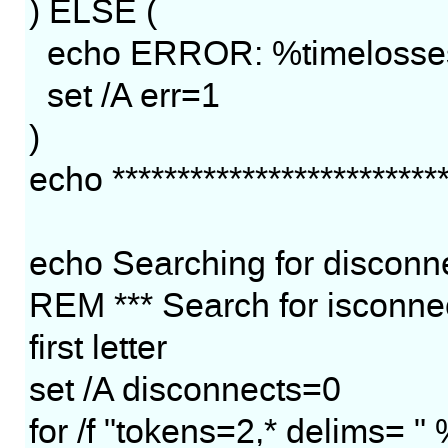
) ELSE (
echo ERROR: %timelosses
set /A err=1
)
echo **************************
echo Searching for disconne
REM *** Search for isconnec
first letter
set /A disconnects=0
for /f "tokens=2,* delims= "