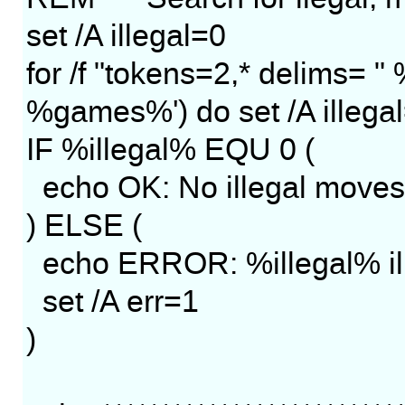
set /A illegal=0
for /f "tokens=2,* delims= " 
%games%') do set /A ille
IF %illegal% EQU 0 (
echo OK: No illegal moves
) ELSE (
echo ERROR: %illegal% il
set /A err=1
)