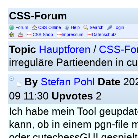
CSS-Forum
Forum
CSS-Online
Help
Search
Login
CSS-Shop
Impressum
Datenschutz
Topic
Hauptforen
/
CSS-Fo
irreguläre Partieenden in c
By
Date
Stefan Pohl
202
Upvotes
09 11:30
2
Ich habe mein Tool geupdate
kann, ob in einem pgn-file mi
oder cutechessGUI gespielt 