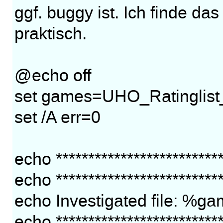
ggf. buggy ist. Ich finde das
praktisch.
@echo off
set games=UHO_Ratinglis
set /A err=0
echo **************************
echo **************************
echo Investigated file: %g
echo **************************