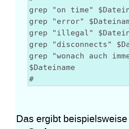
grep "on time" $Datei
grep "error" $Dateina
grep "illegal" $Datei
grep "disconnects" $D
grep "wonach auch imm
$Dateiname
#
Das ergibt beispielsweise