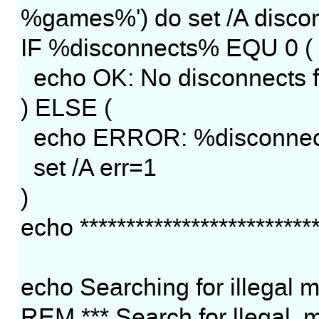
%games%') do set /A dis
IF %disconnects% EQU 0 (
echo OK: No disconnects 
) ELSE (
echo ERROR: %disconnect
set /A err=1
)
echo **************************
echo Searching for illegal m
REM *** Search for llegal, mea