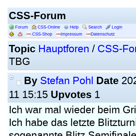
CSS-Forum
Forum
CSS-Online
Help
Search
Login
CSS-Shop
Impressum
Datenschutz
Topic
Hauptforen
/
CSS-Fo
TBG
By
Date
Stefan Pohl
202
Upvotes
11 15:15
1
Ich war mal wieder beim Gri
Ich habe das letzte Blitztur
sogenannte Blitz Semifinale