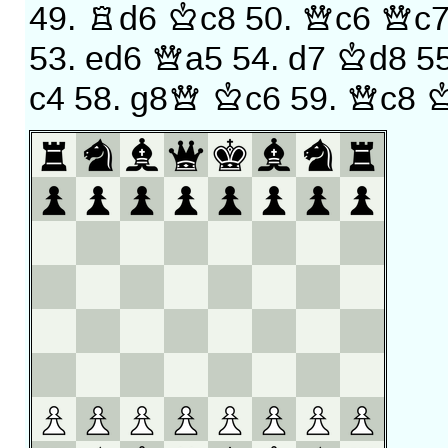
49.
Rd6
Kc8
50.
Qc6
Qc
53.
ed6
Qa5
54.
d7
Kd8
5
c4
58.
g8Q
Kc6
59.
Qc8