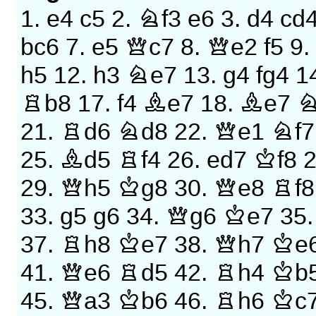
1.
e4
c5
2.
Nf3
e6
3.
d4
cd
bc6
7.
e5
Qc7
8.
Qe2
f5
9.
h5
12.
h3
Ne7
13.
g4
fg4
1
Rb8
17.
f4
Be7
18.
Be7
N
21.
Rd6
Nd8
22.
Qe1
Nf7
25.
Bd5
Rf4
26.
ed7
Kf8
29.
Qh5
Kg8
30.
Qe8
Rf8
33.
g5
g6
34.
Qg6
Ke7
35
37.
Rh8
Ke7
38.
Qh7
Ke
41.
Qe6
Rd5
42.
Rh4
Kb
45.
Qa3
Kb6
46.
Rh6
Kc