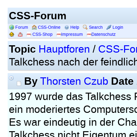
CSS-Forum
Forum
CSS-Online
Help
Search
Login
CSS-Shop
Impressum
Datenschutz
Topic
Hauptforen
/
CSS-Fo
Talkchess nach der feindli
By
Date
Thorsten Czub
1997 wurde das Talkchess 
ein moderiertes Computers
Es war eindeutig in der Ch
Talkchess nicht Eigentum ei