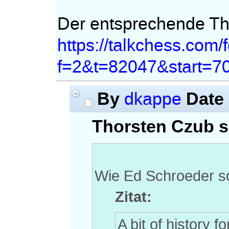
Der entsprechende Thr
https://talkchess.com
f=2&t=82047&start=7
By
Date
dkappe
Thorsten Czub s
Wie Ed Schroeder s
Zitat:
A bit of history 