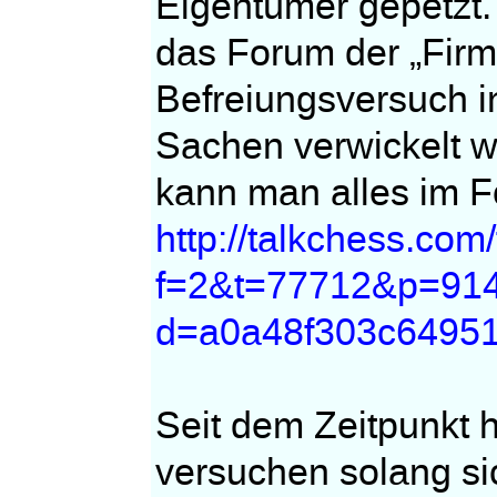
Eigentümer gepetzt.
das Forum der „Firm
Befreiungsversuch i
Sachen verwickelt 
kann man alles im 
http://talkchess.co
f=2&t=77712&p=914
d=a0a48f303c6495
Seit dem Zeitpunkt 
versuchen solang sic