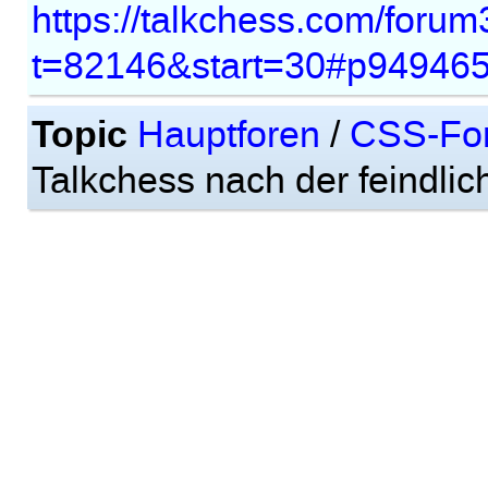
https://talkchess.com/forum
t=82146&start=30#p94946
Topic
Hauptforen
/
CSS-Fo
Talkchess nach der feindli