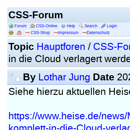
CSS-Forum
Forum
CSS-Online
Help
Search
Login
CSS-Shop
Impressum
Datenschutz
Topic
Hauptforen
/
CSS-Fo
in die Cloud verlagert werd
By
Date
Lothar Jung
202
Siehe hierzu aktuellen Heise
https://www.heise.de/news/
komplett-in-die-Cloud-verl