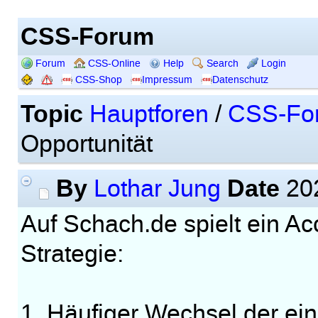
CSS-Forum
Forum
CSS-Online
Help
Search
Login
CSS-Shop
Impressum
Datenschutz
Topic
Hauptforen
/
CSS-Fo
Opportunität
By
Date
Lothar Jung
202
Auf Schach.de spielt ein A
Strategie:
1. Häufiger Wechsel der ei