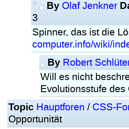
By
D
Olaf Jenkner
3
Spinner, das ist die L
computer.info/wiki/i
By
Robert Schlüte
Will es nicht beschr
Evolutionsstufe des
Topic
Hauptforen
/
CSS-Fo
Opportunität