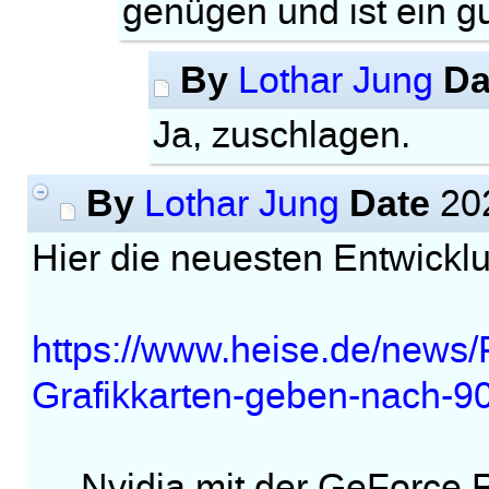
genügen und ist ein gu
By
Da
Lothar Jung
Ja, zuschlagen.
By
Date
Lothar Jung
202
Hier die neuesten Entwickl
https://www.heise.de/news/
Grafikkarten-geben-nach-9
„…Nvidia mit der GeForce R