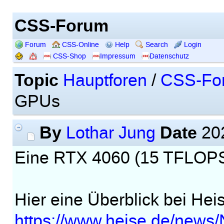
CSS-Forum
Forum
CSS-Online
Help
Search
Login
CSS-Shop
Impressum
Datenschutz
Topic
Hauptforen
/
CSS-Fo
GPUs
By
Date
Lothar Jung
202
Eine RTX 4060 (15 TFLOPS)
Hier eine Überblick bei Hei
https://www.heise.de/news