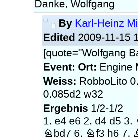
Danke, Wolfgang
By
Karl-Heinz Mi
Edited
2009-11-15 
[quote="Wolfgang Bat
Event:
Ort:
Engine 
Weiss:
RobboLito 0
0.085d2 w32
Ergebnis
1/2-1/2
1.
e4
e6
2.
d4
d5
3.
Nbd7
6.
Nf3
h6
7.