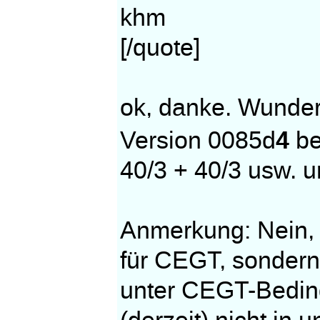
khm
[/quote]
ok, danke. Wunder
4
Version 0085d
be
40/3 + 40/3 usw. u
Anmerkung: Nein, ic
für CEGT, sondern r
unter CEGT-Beding