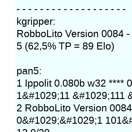
- - - - - - - - - - - - - - - - - - -
kgripper:
RobboLito Version 0084 -
5 (62,5% TP = 89 Elo)
pan5:
1 Ippolit 0.080b w32 ***
1&#1029;11 &#1029;111 &
2 RobboLito Version 008
0&#1029;&#1029;1 101&#