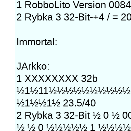
1 RobboLito Version 0084
2 Rybka 3 32-Bit-+4 / = 2
Immortal:
JArkko:
1 XXXXXXXX 32b
½1½11½½½½½½½½½½
½1½½1½ 23.5/40
2 Rybka 3 32-Bit ½ 0
½ ½ 0 ½½½½½ 1 ½½½½½ 