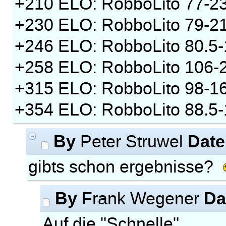
+210 ELO: RobboLito 77-23 
+230 ELO: RobboLito 79-2
+246 ELO: RobboLito 80.5-1
+258 ELO: RobboLito 106-2
+315 ELO: RobboLito 98-16
+354 ELO: RobboLito 88.5-
By
Date
Peter Struwel
gibts schon ergebnisse?
By
Da
Frank Wegener
Auf die "Schnelle"