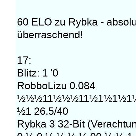
60 ELO zu Rybka - absol
überraschend!
17:
Blitz: 1 '0
RobboLizu 0.084
½½½11½½½11½1½1½1
½1 26.5/40
Rybka 3 32-Bit (Veracht