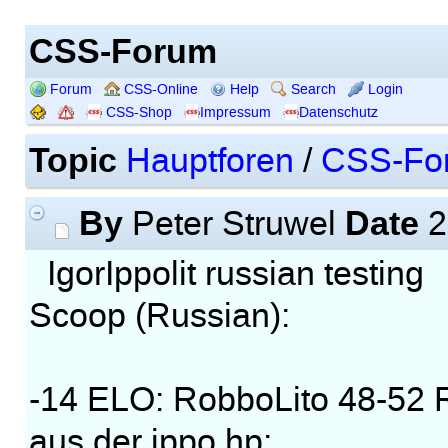
CSS-Forum
Forum
CSS-Online
Help
Search
Login
CSS-Shop
Impressum
Datenschutz
Topic
Hauptforen
/
CSS-Fo
By
Date
Peter Struwel
2
IgorIppolit russian testing
Scoop (Russian):
-14 ELO: RobboLito 48-52 R
aus der ippo hp: