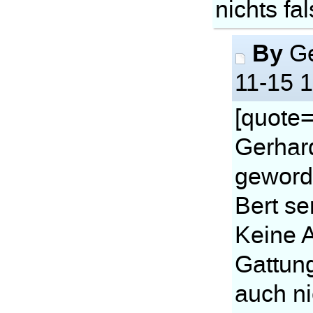
nichts fa
By
Ge
11-15 
[quote=
Gerhard
geword
Bert sen
Keine A
Gattun
auch ni