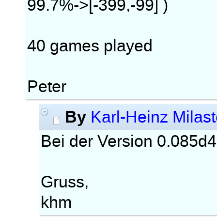
99.7%->[-399,-99] )
40 games played
Peter
By
Karl-Heinz Milast
Bei der Version 0.085d4
Gruss,
khm