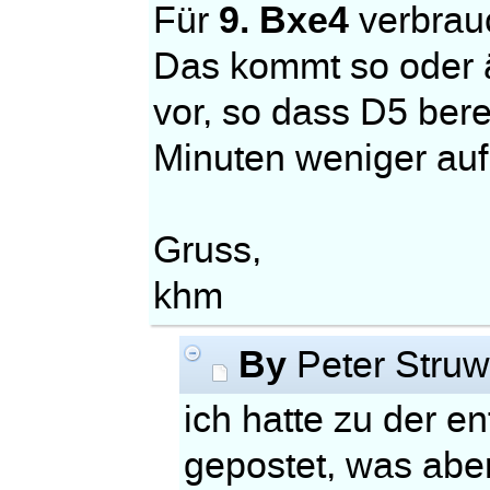
9. Bxe4
Für
verbrauc
Das kommt so oder ä
vor, so dass D5 berei
Minuten weniger auf 
Gruss,
khm
By
Peter Stru
ich hatte zu der e
gepostet, was aber