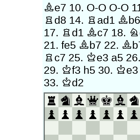
Be7
10.
O-O
O-O
1
Rd8
14.
Rad1
Bb
17.
Rd1
Bc7
18.
N
21.
fe5
Bb7
22.
Bb
Rc7
25.
Ke3
a5
26
29.
Kf3
h5
30.
Ke3
33.
Kd2