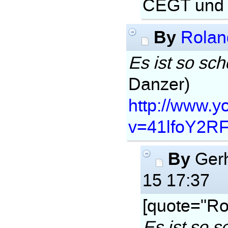
CEGT und 
By
Rolan
Es ist so sc
Danzer)
http://www.
v=41lfoY2R
By
Ger
15 17:37
[quote="Ro
Es ist so s