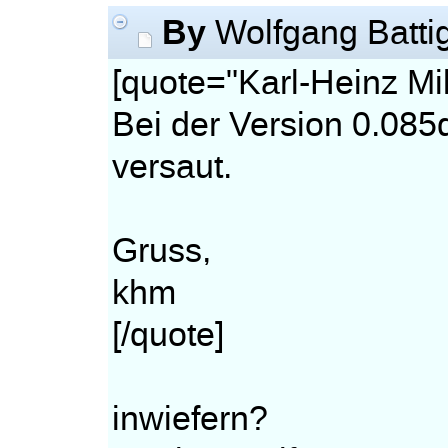
By
Wolfgang Batti
[quote="Karl-Heinz Mil
Bei der Version 0.085
versaut.
Gruss,
khm
[/quote]
inwiefern?