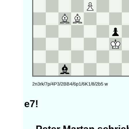
e7!
Peter Martan schrie