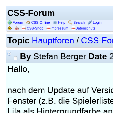
CSS-Forum
Forum
CSS-Online
Help
Search
Login
CSS-Shop
Impressum
Datenschutz
Topic
Hauptforen
/
CSS-Fo
By
Date
Stefan Berger
2
Hallo,
nach dem Update auf Version
Fenster (z.B. die Spielerlis
Lila als Hintergrundfarbe a