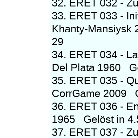
32. ERET 032 - Z
33. ERET 033 - Ini
Khanty-Mansiysk 2
29
34. ERET 034 - La
Del Plata 1960 Gel
35. ERET 035 - Qua
CorrGame 2009 Gel
36. ERET 036 - E
1965 Gelöst in 4.
37. ERET 037 - Z