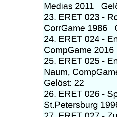
Medias 2011 Gelös
23. ERET 023 - Ro
CorrGame 1986 Gel
24. ERET 024 - En
CompGame 2016 Ge
25. ERET 025 - En
Naum, CompGame 
Gelöst: 22
26. ERET 026 - Sp
St.Petersburg 1996
27. ERET 027 - 