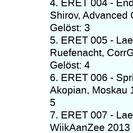
4. ERET 004 - En
Shirov, Advanced 
Gelöst: 3
5. ERET 005 - Laeu
Ruefenacht, Corr
Gelöst: 4
6. ERET 006 - Spr
Akopian, Moskau 1
5
7. ERET 007 - Lae
WiikAanZee 2013 G