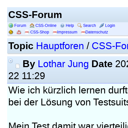
CSS-Forum
Forum
CSS-Online
Help
Search
Login
CSS-Shop
Impressum
Datenschutz
Topic
Hauptforen
/
CSS-Fo
By
Date
Lothar Jung
202
22 11:29
Wie ich kürzlich lernen durft
bei der Lösung von Testsuit
Mein Test damit war vierteili