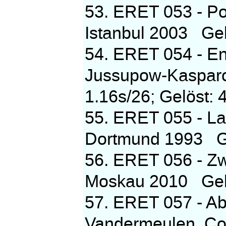
53. ERET 053 - Po
Istanbul 2003 Gelö
54. ERET 054 - E
Jussupow-Kasparo
1.16s/26; Gelöst: 
55. ERET 055 - La
Dortmund 1993 Gel
56. ERET 056 - Zw
Moskau 2010 Gelös
57. ERET 057 - Ab
Vandermeulen, Co