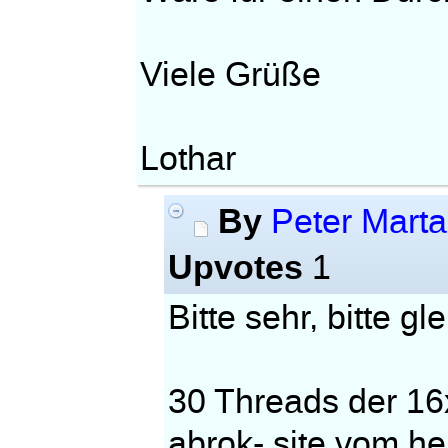
Viele Grüße
Lothar
By
Peter Mart
Upvotes
1
Bitte sehr, bitte gle
30 Threads der 16
abrok- site vom he