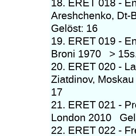
18. ERET 018 - En
Areshchenko, Dt-B
Gelöst: 16
19. ERET 019 - E
Broni 1970 > 15s
20. ERET 020 - La
Ziatdinov, Moskau
17
21. ERET 021 - P
London 2010 Gelös
22. ERET 022 - F