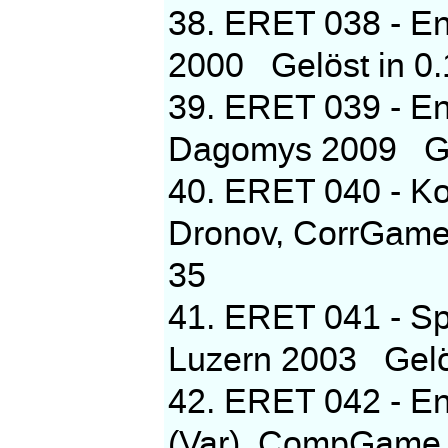
38. ERET 038 - E
2000 Gelöst in 0.
39. ERET 039 - En
Dagomys 2009 Gelö
40. ERET 040 - Ko
Dronov, CorrGame 
35
41. ERET 041 - Sp
Luzern 2003 Gelös
42. ERET 042 - En
(Var), CompGame 2