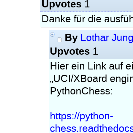
Upvotes
1
Danke für die ausfüh
By
Lothar Jun
Upvotes
1
Hier ein Link auf 
„UCI/XBoard engin
PythonChess:
https://python-
chess.readthedocs.