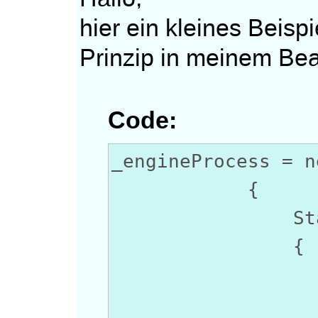
hier ein kleines Beispi
Prinzip in meinem Be
Code:
_engineProcess = n
{
StartIn
{
UseShellE
RedirectS