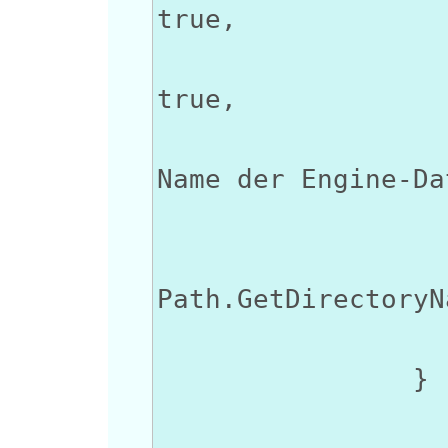
true,
RedirectS
true,
FileName 
Name der Engine-Da
CreateNoW
WorkingD
Path.GetDirectoryN
Arguments
}