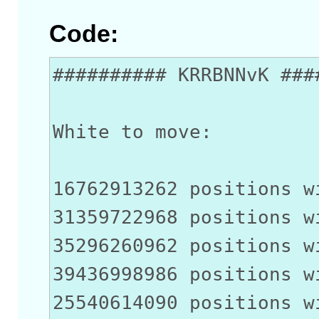
Code:
########## KRRBNNvK ###
White to move:
16762913262 positions w
31359722968 positions w
35296260962 positions w
39436998986 positions w
25540614090 positions w