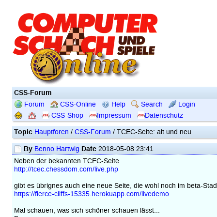
CSS-Forum
Forum
CSS-Online
Help
Search
Login
CSS-Shop
Impressum
Datenschutz
Topic
Hauptforen
/
CSS-Forum
/ TCEC-Seite: alt und neu
By
Date
Benno Hartwig
2018-05-08 23:41
Neben der bekannten TCEC-Seite
http://tcec.chessdom.com/live.php
gibt es übrignes auch eine neue Seite, die wohl noch im beta-Stad
https://fierce-cliffs-15335.herokuapp.com/livedemo
Mal schauen, was sich schöner schauen lässt...