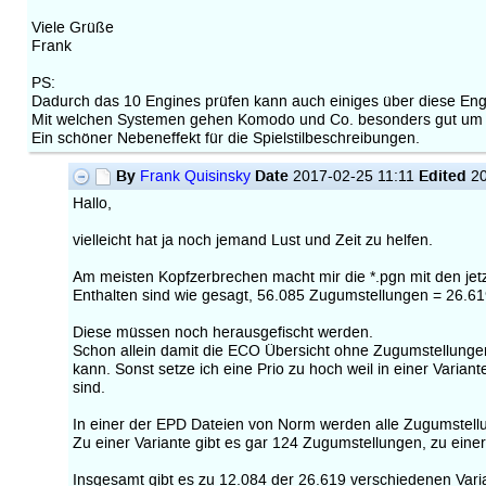
Viele Grüße
Frank
PS:
Dadurch das 10 Engines prüfen kann auch einiges über diese En
Mit welchen Systemen gehen Komodo und Co. besonders gut um o
Ein schöner Nebeneffekt für die Spielstilbeschreibungen.
By
Date
Edited
Frank Quisinsky
2017-02-25 11:11
20
Hallo,
vielleicht hat ja noch jemand Lust und Zeit zu helfen.
Am meisten Kopfzerbrechen macht mir die *.pgn mit den jetz
Enthalten sind wie gesagt, 56.085 Zugumstellungen = 26.61
Diese müssen noch herausgefischt werden.
Schon allein damit die ECO Übersicht ohne Zugumstellungen
kann. Sonst setze ich eine Prio zu hoch weil in einer Varia
sind.
In einer der EPD Dateien von Norm werden alle Zugumstell
Zu einer Variante gibt es gar 124 Zugumstellungen, zu eine
Insgesamt gibt es zu 12.084 der 26.619 verschiedenen Vari