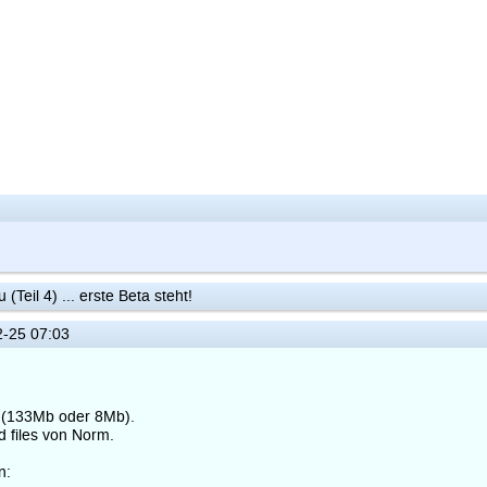
Teil 4) ... erste Beta steht!
-25 07:03
es (133Mb oder 8Mb).
d files von Norm.
n: