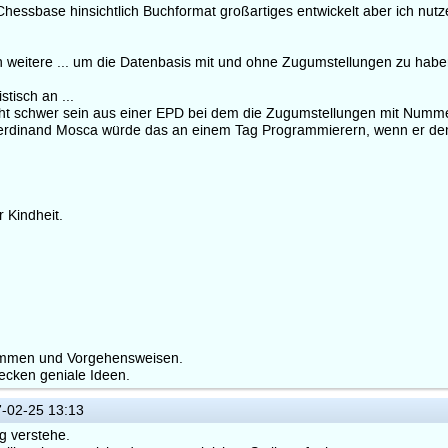
 Chessbase hinsichtlich Buchformat großartiges entwickelt aber ich nut
och weitere ... um die Datenbasis mit und ohne Zugumstellungen zu habe
stisch an ...
cht schwer sein aus einer EPD bei dem die Zugumstellungen mit Numm
Ferdinand Mosca würde das an einem Tag Programmierern, wenn er denn L
 Kindheit.
grammen und Vorgehensweisen.
stecken geniale Ideen.
-02-25 13:13
ig verstehe.