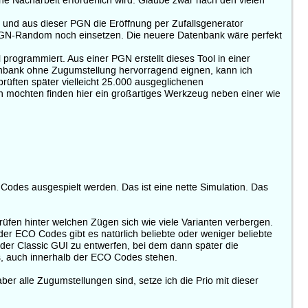
ine Nacharbeit erforderlich wird. Glaube zwar nach den vielen
 und aus dieser PGN die Eröffnung per Zufallsgenerator
lte PGN-Random noch einsetzen. Die neuere Datenbank wäre perfekt
 programmiert. Aus einer PGN erstellt dieses Tool in einer
atenbank ohne Zugumstellung hervorragend eignen, kann ich
prüften später vielleicht 25.000 ausgeglichenen
en möchten finden hier ein großartiges Werkzeug neben einer wie
 Codes ausgespielt werden. Das ist eine nette Simulation. Das
fen hinter welchen Zügen sich wie viele Varianten verbergen.
er ECO Codes gibt es natürlich beliebte oder weniger beliebte
der Classic GUI zu entwerfen, bei dem dann später die
os, auch innerhalb der ECO Codes stehen.
er alle Zugumstellungen sind, setze ich die Prio mit dieser