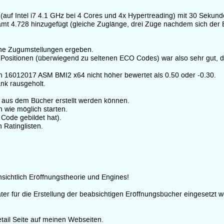
(auf Intel i7 4.1 GHz bei 4 Cores und 4x Hypertreading) mit 30 Sekund
t 4.728 hinzugefügt (gleiche Zuglänge, drei Züge nachdem sich der 
hne Zugumstellungen ergeben.
 Positionen (überwiegend zu seltenen ECO Codes) war also sehr gut, d
h 16012017 ASM BMI2 x64 nicht höher bewertet als 0.50 oder -0.30.
ank rausgeholt.
el aus dem Bücher erstellt werden können.
 wie möglich starten.
ode gebildet hat).
 Ratinglisten.
sichtlich Eröffnungstheorie und Engines!
r für die Erstellung der beabsichtigen Eröffnungsbücher eingesetzt we
ail Seite auf meinen Webseiten.