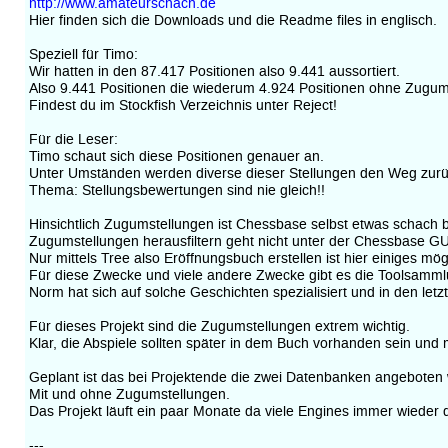
http://www.amateurschach.de
Hier finden sich die Downloads und die Readme files in englisch.
Speziell für Timo:
Wir hatten in den 87.417 Positionen also 9.441 aussortiert.
Also 9.441 Positionen die wiederum 4.924 Positionen ohne Zugum
Findest du im Stockfish Verzeichnis unter Reject!
Für die Leser:
Timo schaut sich diese Positionen genauer an.
Unter Umständen werden diverse dieser Stellungen den Weg zurück
Thema: Stellungsbewertungen sind nie gleich!!
Hinsichtlich Zugumstellungen ist Chessbase selbst etwas schach 
Zugumstellungen herausfiltern geht nicht unter der Chessbase GUI
Nur mittels Tree also Eröffnungsbuch erstellen ist hier einiges mögl
Für diese Zwecke und viele andere Zwecke gibt es die Toolsamml
Norm hat sich auf solche Geschichten spezialisiert und in den let
Für dieses Projekt sind die Zugumstellungen extrem wichtig.
Klar, die Abspiele sollten später in dem Buch vorhanden sein und
Geplant ist das bei Projektende die zwei Datenbanken angeboten
Mit und ohne Zugumstellungen.
Das Projekt läuft ein paar Monate da viele Engines immer wieder
---