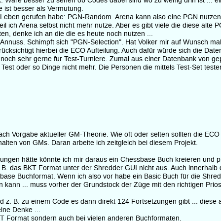
ck. Wäre besser zu sehen ob Codes dabei sind wo zu wenig drin ist ... e
e ist besser als Vermutung.
 ins Leben gerufen habe: PGN-Random. Arena kann also eine PGN nutzen
weil ich Arena selbst nicht mehr nutze. Aber es gibt viele die diese a
hten, denke ich an die die es heute noch nutzen ...
r Annuss. Schimpft sich "PGN-Selection". Hat Volker mir auf Wunsch mal
erücksichtigt hierbei die ECO Aufteilung. Auch dafür würde sich die D
e noch sehr gerne für Test-Turniere. Zumal aus einer Datenbank von ge
est oder so Dinge nicht mehr. Die Personen die mittels Test-Set test
ach Vorgabe aktueller GM-Theorie. Wie oft oder selten sollten die ECO
alten von GMs. Daran arbeite ich zeitgleich bei diesem Projekt.
ngen hätte könnte ich mir daraus ein Chessbase Buch kreieren und prü
B. das BKT Format unter der Shredder GUI nicht aus. Auch innerhalb d
base Buchformat. Wenn ich also vor habe ein Basic Buch für die Shred
n kann ... muss vorher der Grundstock der Züge mit den richtigen Pri
z. B. zu einem Code es dann direkt 124 Fortsetzungen gibt ... diese ab
ine Denke ...
T Format sondern auch bei vielen anderen Buchformaten.