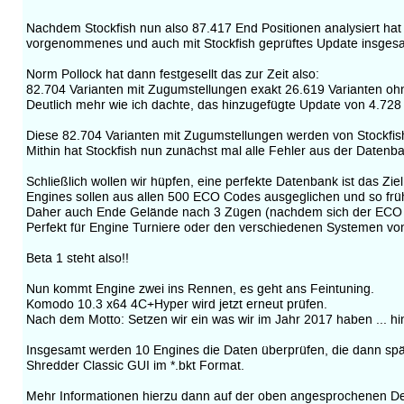
Nachdem Stockfish nun also 87.417 End Positionen analysiert hat 
vorgenommenes und auch mit Stockfish geprüftes Update insgesam
Norm Pollock hat dann festgesellt das zur Zeit also:
82.704 Varianten mit Zugumstellungen exakt 26.619 Varianten o
Deutlich mehr wie ich dachte, das hinzugefügte Update von 4.728
Diese 82.704 Varianten mit Zugumstellungen werden von Stockfis
Mithin hat Stockfish nun zunächst mal alle Fehler aus der Datenb
Schließlich wollen wir hüpfen, eine perfekte Datenbank ist das Zi
Engines sollen aus allen 500 ECO Codes ausgeglichen und so früh
Daher auch Ende Gelände nach 3 Zügen (nachdem sich der ECO C
Perfekt für Engine Turniere oder den verschiedenen Systemen von
Beta 1 steht also!!
Nun kommt Engine zwei ins Rennen, es geht ans Feintuning.
Komodo 10.3 x64 4C+Hyper wird jetzt erneut prüfen.
Nach dem Motto: Setzen wir ein was wir im Jahr 2017 haben ... hin
Insgesamt werden 10 Engines die Daten überprüfen, die dann späte
Shredder Classic GUI im *.bkt Format.
Mehr Informationen hierzu dann auf der oben angesprochenen Det