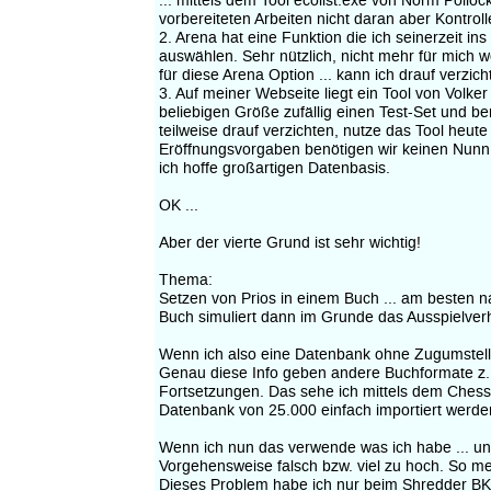
... mittels dem Tool ecolist.exe von Norm Pollo
vorbereiteten Arbeiten nicht daran aber Kontroll
2. Arena hat eine Funktion die ich seinerzeit
auswählen. Sehr nützlich, nicht mehr für mich 
für diese Arena Option ... kann ich drauf verzic
3. Auf meiner Webseite liegt ein Tool von Volke
beliebigen Größe zufällig einen Test-Set und b
teilweise drauf verzichten, nutze das Tool heut
Eröffnungsvorgaben benötigen wir keinen Nunn T
ich hoffe großartigen Datenbasis.
OK ...
Aber der vierte Grund ist sehr wichtig!
Thema:
Setzen von Prios in einem Buch ... am besten n
Buch simuliert dann im Grunde das Ausspielverh
Wenn ich also eine Datenbank ohne Zugumstellu
Genau diese Info geben andere Buchformate z. 
Fortsetzungen. Das sehe ich mittels dem Chess
Datenbank von 25.000 einfach importiert werde
Wenn ich nun das verwende was ich habe ... und 
Vorgehensweise falsch bzw. viel zu hoch. So me
Dieses Problem habe ich nur beim Shredder BK