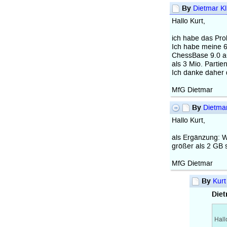
By
Dietmar Kl
Hallo Kurt,
ich habe das Pro
Ich habe meine 6,
ChessBase 9.0 au
als 3 Mio. Partie
Ich danke daher d
MfG Dietmar
By
Dietmar
Hallo Kurt,
als Ergänzung: 
größer als 2 GB s
MfG Dietmar
By
Kurt
Diet
Hall