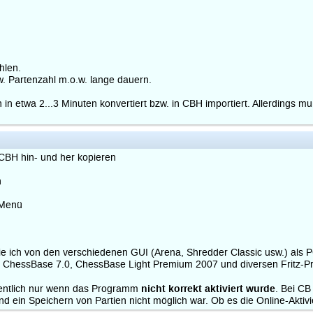
hlen.
. Partenzahl m.o.w. lange dauern.
 etwa 2...3 Minuten konvertiert bzw. in CBH importiert. Allerdings m
CBH hin- und her kopieren
n
 Menü
ie ich von den verschiedenen GUI (Arena, Shredder Classic usw.) als
t ChessBase 7.0, ChessBase Light Premium 2007 und diversen Fritz-Pr
nicht korrekt aktiviert wurde
entlich nur wenn das Programm
. Bei CB
 ein Speichern von Partien nicht möglich war. Ob es die Online-Aktivi