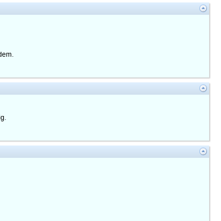
edem.
ig.