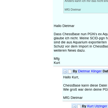
Anders kann ich mir das nicht erk
MfG Dietmar
Hallo Dietmar
Dass ChessBase nun PGN's ex Aqua
glaube ich nicht. Meine SCID-pgn ha
sind die aus Aquarium exportierte
Schutz vor dem Import in ChessBas
weiteren News dazu.
Mfg
Kurt
By
Da
Dietmar Klinger
Hallo Kurt,
ChessBase kann diese Datei j
Wie groß war denn deine PG
MfG Dietmar
By
Kurt Utzinger