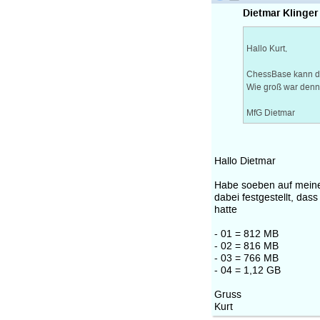
Dietmar Klinger
Hallo Kurt,
ChessBase kann die
Wie groß war denn
MfG Dietmar
Hallo Dietmar
Habe soeben auf mein
dabei festgestellt, das
hatte
- 01 = 812 MB
- 02 = 816 MB
- 03 = 766 MB
- 04 = 1,12 GB
Gruss
Kurt