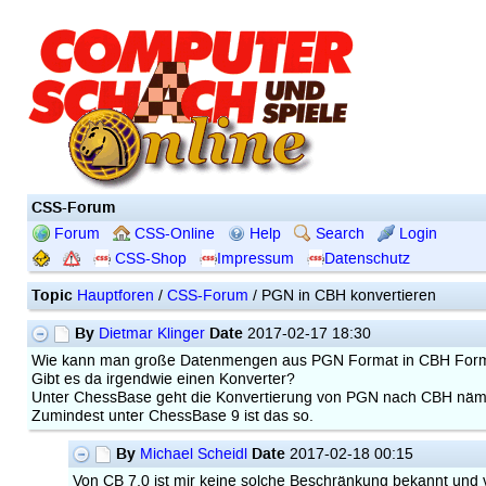
CSS-Forum
Forum
CSS-Online
Help
Search
Login
CSS-Shop
Impressum
Datenschutz
Topic
Hauptforen
/
CSS-Forum
/ PGN in CBH konvertieren
By
Date
Dietmar Klinger
2017-02-17 18:30
Wie kann man große Datenmengen aus PGN Format in CBH Forma
Gibt es da irgendwie einen Konverter?
Unter ChessBase geht die Konvertierung von PGN nach CBH nämli
Zumindest unter ChessBase 9 ist das so.
By
Date
Michael Scheidl
2017-02-18 00:15
Von CB 7.0 ist mir keine solche Beschränkung bekannt und vo