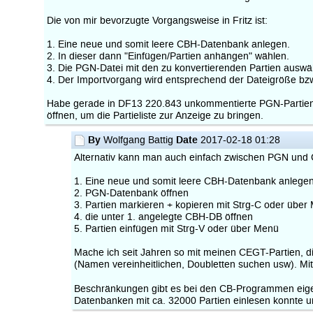
Die von mir bevorzugte Vorgangsweise in Fritz ist:
1. Eine neue und somit leere CBH-Datenbank anlegen.
2. In dieser dann "Einfügen/Partien anhängen" wählen.
3. Die PGN-Datei mit den zu konvertierenden Partien auswä
4. Der Importvorgang wird entsprechend der Dateigröße bzw
Habe gerade in DF13 220.843 unkommentierte PGN-Partien in
öffnen, um die Partieliste zur Anzeige zu bringen.
By
Date
Wolfgang Battig
2017-02-18 01:28
Alternativ kann man auch einfach zwischen PGN und 
1. Eine neue und somit leere CBH-Datenbank anlege
2. PGN-Datenbank öffnen
3. Partien markieren + kopieren mit Strg-C oder über
4. die unter 1. angelegte CBH-DB öffnen
5. Partien einfügen mit Strg-V oder über Menü
Mache ich seit Jahren so mit meinen CEGT-Partien, d
(Namen vereinheitlichen, Doubletten suchen usw). Mi
Beschränkungen gibt es bei den CB-Programmen eig
Datenbanken mit ca. 32000 Partien einlesen konnte und