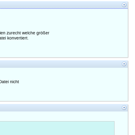
ien zurecht welche größer
tei konvertiert.
atei nicht