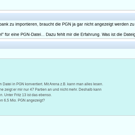
bank zu importieren, braucht die PGN ja gar nicht angezeigt werden z
iel" für eine PGN-Datei... Dazu fehlt mir die Erfahrung. Was ist die Date
 Datei in PGN konvertiert. Mit Arena z.B. kann man alles lesen.
e zeigt er mir nur 47 Partien an und nicht mehr. Deshalb kann
n. Unter Fritz 13 ist das ebenso.
en 6,5 Mio. PGN angezeigt?