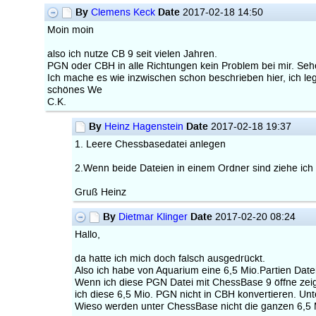
By
Date
Clemens Keck
2017-02-18 14:50
Moin moin
also ich nutze CB 9 seit vielen Jahren.
PGN oder CBH in alle Richtungen kein Problem bei mir. Sehe
Ich mache es wie inzwischen schon beschrieben hier, ich 
schönes We
C.K.
By
Date
Heinz Hagenstein
2017-02-18 19:37
1. Leere Chessbasedatei anlegen
2.Wenn beide Dateien in einem Ordner sind ziehe ich 
Gruß Heinz
By
Date
Dietmar Klinger
2017-02-20 08:24
Hallo,
da hatte ich mich doch falsch ausgedrückt.
Also ich habe von Aquarium eine 6,5 Mio.Partien Datei
Wenn ich diese PGN Datei mit ChessBase 9 öffne zeig
ich diese 6,5 Mio. PGN nicht in CBH konvertieren. Unte
Wieso werden unter ChessBase nicht die ganzen 6,5