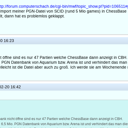
ttp://forum.computerschach.de/cgi-bin/mwf/topic_show.pl?pid=106511
m Import meiner PGN-Datei von SCID (rund 5 Mio games) in ChessBase 14 
lt, dann hat es problemlos geklappt.
0 16:23
t öffne sind es nur 47 Partien welche ChessBase dann anzeigt in CBH.
 PGN Datenbank von Aquarium bzw. Arena ist und verhindert das man 
elleicht ist die Datei aber auch zu groß. Ich werde sie am Wochenende m
2-20 16:42
ank nicht öffne sind es nur 47 Partien welche ChessBase dann anzeigt in CBH.
6,5 Mio. PGN Datenbank von Aquarium bzw. Arena ist und verhindert das man die