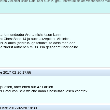
lären.Vielleicht ist die Datei aber auch zu groß. Ich werde sie am Wochenende mal 
rium und/oder Arena nicht lesen kann,
t ChessBase 14 ja auch akzeptiert. Vielleicht
n PGN auch (schreib-)geschützt, so dass man den
e zuerst aufheben muss. Bin gespannt über deine
te
2017-02-20 17:55
a lesen, aber eben nur 47 Partien.
N Datei von Scid welche dann ChessBase lesen konnte?
Date
2017-02-20 18:30