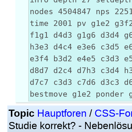
nodes 4504847 nps 225
time 2001 pv g1e2 g3f
f1g1 d4d3 g1g6 d3d4 g
h3e3 d4c4 e3e6 c3d5 e
e3f4 b3d2 e4e5 c3d3 e
d8d7 d2c4 d7h3 c3d4 h
d7c7 c3d3 c7d6 d3c3 d
bestmove g1e2 ponder 
Topic
Hauptforen
/
CSS-Fo
Studie korrekt? - Nebenlös