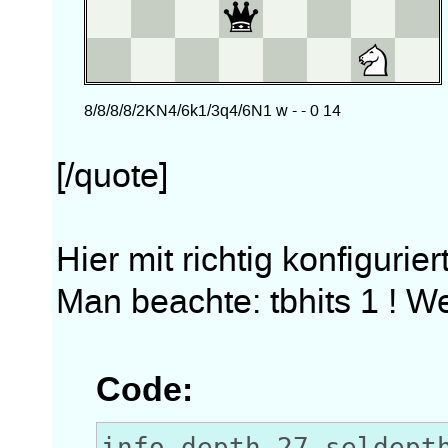
[/quote]
Hier mit richtig konfiguri
Man beachte: tbhits 1 ! We
Code:
info depth 27 seldept