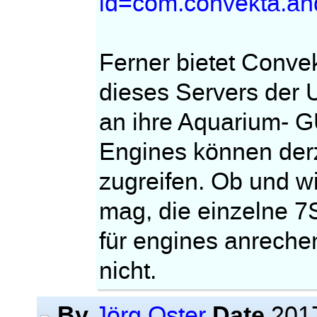
id=com.convekta.an
Ferner bietet Conve
dieses Servers der 
an ihre Aquarium- G
Engines können derz
zugreifen. Ob und w
mag, die einzelne 7
für engines anreche
nicht.
By
Date
Jörg Oster
2017