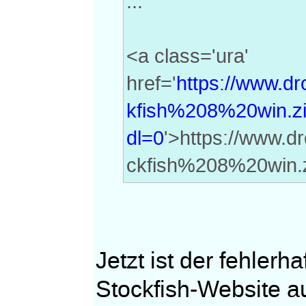
...
<a class='ura'
href='
https://www.d
kfish%208%20win.z
dl=0
'>https://www.
ckfish%208%20win.
Jetzt ist der fehler
Stockfish-Website a