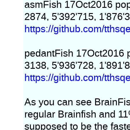
asmFish 17Oct2016 pop
2874, 5'392'715, 1'876'
https://github.com/tths
pedantFish 17Oct2016 
3138, 5'936'728, 1'891'
https://github.com/tths
As you can see BrainFi
regular Brainfish and 11
supposed to be the fast