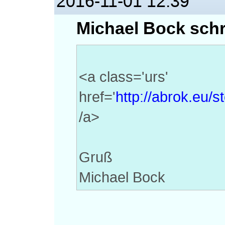
2016-11-01 12:39
Michael Bock schr
<a class='urs'
href='
http://abrok.eu/s
/a>
Gruß
Michael Bock