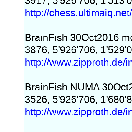
3917, 5'926'706, 1'513'
http://chess.ultimaiq.net
BrainFish 30Oct2016 m
3876, 5'926'706, 1'529'
http://www.zipproth.de/
BrainFish NUMA 30Oct
3526, 5'926'706, 1'680'
http://www.zipproth.de/