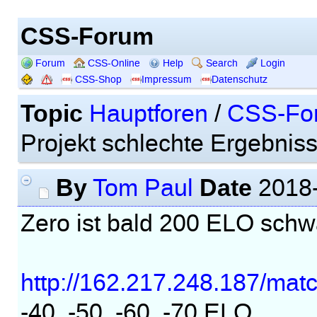
CSS-Forum
Forum
CSS-Online
Help
Search
Login
CSS-Shop
Impressum
Datenschutz
Topic
Hauptforen
/
CSS-Fo
Projekt schlechte Ergebniss
By
Date
Tom Paul
2018-
Zero ist bald 200 ELO schw
http://162.217.248.187/mat
-40, -50, -60, -70 ELO.