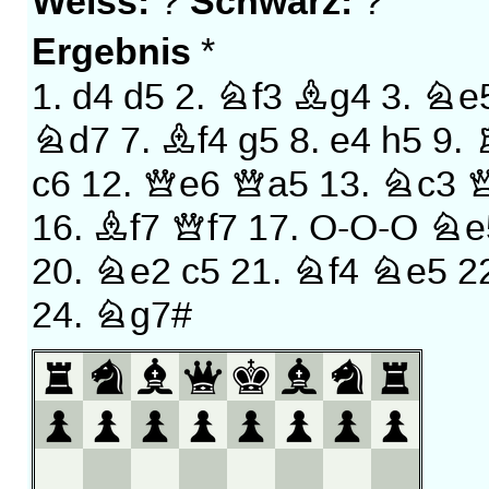
Weiss:
Schwarz:
?
?
Ergebnis
*
1.
d4
d5
2.
Nf3
Bg4
3.
Ne
Nd7
7.
Bf4
g5
8.
e4
h5
9.
c6
12.
Qe6
Qa5
13.
Nc3
16.
Bf7
Qf7
17.
O-O-O
Ne
20.
Ne2
c5
21.
Nf4
Ne5
2
24.
Ng7#