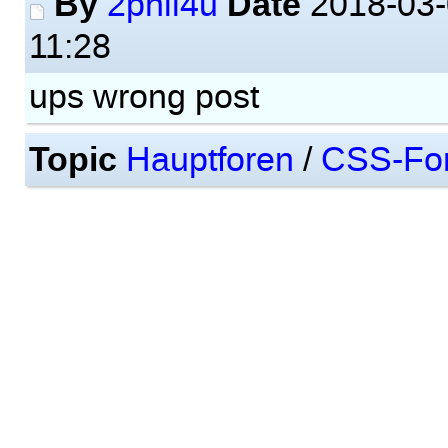
By
Date
2phil4u
2018-03-
11:28
ups wrong post
Topic
Hauptforen
/
CSS-Fo