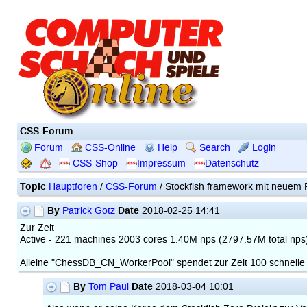
CSS-Forum
Forum
CSS-Online
Help
Search
Login
CSS-Shop
Impressum
Datenschutz
Topic
Hauptforen
/
CSS-Forum
/ Stockfish framework mit neuem
By
Date
Patrick Götz
2018-02-25 14:41
Zur Zeit
Active - 221 machines 2003 cores 1.40M nps (2797.57M total np
Alleine "ChessDB_CN_WorkerPool" spendet zur Zeit 100 schnelle 1
By
Date
Tom Paul
2018-03-04 10:01