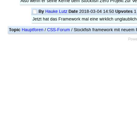
Also wenn er seine Kerne dem Stockfish Zero Projekt zur V
By
Date
Upvotes
Hauke Lutz
2018-03-04 14:50
1
Jetzt hat das Framework mal eine wirklich unglaublich
Topic
Hauptforen
/
CSS-Forum
/ Stockfish framework mit neuem
Powe