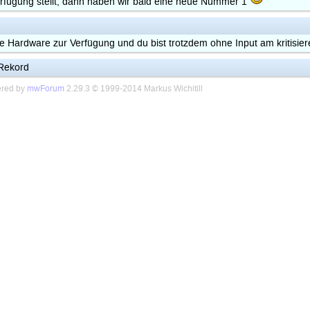
erfügung stellt, dann haben wir bald eine neue Nummer 1
e Hardware zur Verfügung und du bist trotzdem ohne Input am kritisiere
 Rekord
red by
mwForum
2.29.3 © 1999-2014 Markus Wichitill