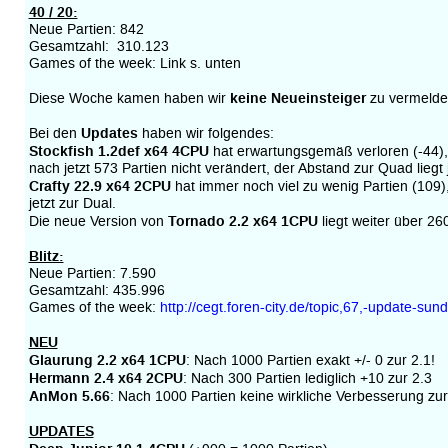
40 / 20:
Neue Partien: 842
Gesamtzahl: 310.123
Games of the week: Link s. unten
keine Neueinsteiger
Diese Woche kamen haben wir
zu vermeld
Updates
Bei den
haben wir folgendes:
Stockfish 1.2def x64 4CPU
hat erwartungsgemäß verloren (-44), 
nach jetzt 573 Partien nicht verändert, der Abstand zur Quad liegt 
Crafty 22.9 x64 2CPU
hat immer noch viel zu wenig Partien (109), 
jetzt zur Dual.
Tornado 2.2 x64 1CPU
Die neue Version von
liegt weiter über 26
Blitz:
Neue Partien: 7.590
Gesamtzahl: 435.996
Games of the week:
http://cegt.foren-city.de/topic,67,-update-sun
NEU
Glaurung 2.2 x64 1CPU
: Nach 1000 Partien exakt +/- 0 zur 2.1!
Hermann 2.4 x64 2CPU
: Nach 300 Partien lediglich +10 zur 2.3
AnMon 5.66
: Nach 1000 Partien keine wirkliche Verbesserung zur
UPDATES