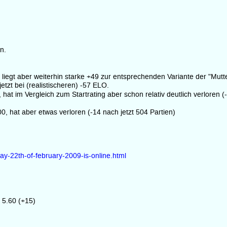
en.
liegt aber weiterhin starke +49 zur entsprechenden Variante der "Mut
jetzt bei (realistischeren) -57 ELO.
hat im Vergleich zum Startrating aber schon relativ deutlich verloren (
00, hat aber etwas verloren (-14 nach jetzt 504 Partien)
day-22th-of-february-2009-is-online.html
 5.60 (+15)