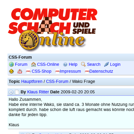
CSS-Forum
Forum
CSS-Online
Help
Search
Login
CSS-Shop
Impressum
Datenschutz
Topic
Hauptforen
/
CSS-Forum
/ Wakü Frage
By
Date
Klaus Ritter
2009-02-20 20:05
Hallo Zusammen,
Habe eine interne Wakü, sie stand ca. 3 Monate ohne Nutzung rumm
komplett durch. habe schon die luft raus gemacht was könnte noc
danke für jeden tipp.
Klaus