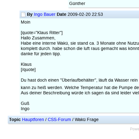
Günther
By
Date
Ingo Bauer
2009-02-20 22:53
Moin
[quote="Klaus Ritter"]
Hallo Zusammen,
Habe eine interne Wakü, sie stand ca. 3 Monate ohne Nutzun
komplett durch. habe schon die luft raus gemacht was könn
danke für jeden tipp.
Klaus
[/quote]
Du hast doch einen "Überlaufbehälter", läuft da Wasser re
kann zu heiß werden. Welche Temperatur hat die Pumpe den
Aus deiner Beschreibung würde ich sagen da sind leider viele 
Guß
Ingo
Topic
Hauptforen
/
CSS-Forum
/ Wakü Frage
Powe