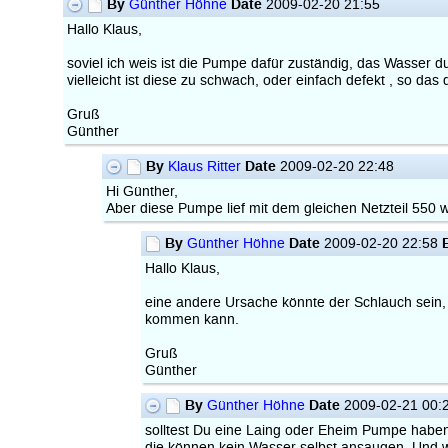
By
Date
Günther Höhne
2009-02-20 21:55
Hallo Klaus,
soviel ich weis ist die Pumpe dafür zuständig, das Wasser d
vielleicht ist diese zu schwach, oder einfach defekt , so da
Gruß
Günther
By
Date
Klaus Ritter
2009-02-20 22:48
Hi Günther,
Aber diese Pumpe lief mit dem gleichen Netzteil 550
By
Date
Günther Höhne
2009-02-20 22:58
Hallo Klaus,
eine andere Ursache könnte der Schlauch sein,
kommen kann.
Gruß
Günther
By
Date
Günther Höhne
2009-02-21 00:
solltest Du eine Laing oder Eheim Pumpe habe
die können kein Wasser selbst ansaugen. Und w