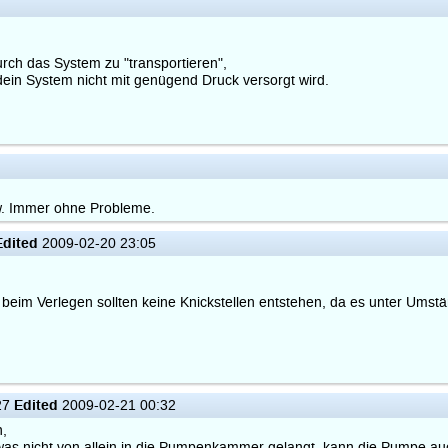
urch das System zu "transportieren",
s dein System nicht mit genügend Druck versorgt wird.
 w. Immer ohne Probleme.
Edited
2009-02-20 23:05
 beim Verlegen sollten keine Knickstellen entstehen, da es unter Ums
Edited
27
2009-02-21 00:32
n,
as nicht von allein in die Pumpenkammer gelangt, kann die Pumpe auc