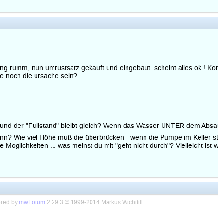
g rumm, nun umrüstsatz gekauft und eingebaut. scheint alles ok ! Kontr
te noch die ursache sein?
in und der "Füllstand" bleibt gleich? Wenn das Wasser UNTER dem Absau
n? Wie viel Höhe muß die überbrücken - wenn die Pumpe im Keller st
Möglichkeiten ... was meinst du mit "geht nicht durch"? Vielleicht ist wa
red by
mwForum
2.29.3 © 1999-2014 Markus Wichitill