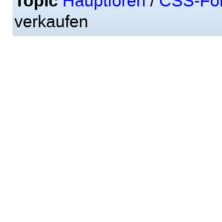
Topic
Hauptforen
/
CSS-Fo
verkaufen