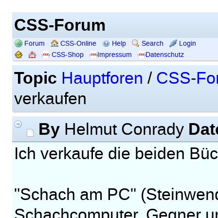
CSS-Forum
Forum
CSS-Online
Help
Search
Login
CSS-Shop
Impressum
Datenschutz
Topic
Hauptforen
/
CSS-Fo
verkaufen
By
Dat
Helmut Conrady
Ich verkaufe die beiden Bü
"Schach am PC" (Steinwend
Schachcomputer. Gegner u