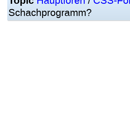
Topic
Hauptforen
/
CSS-Fo
Schachprogramm?