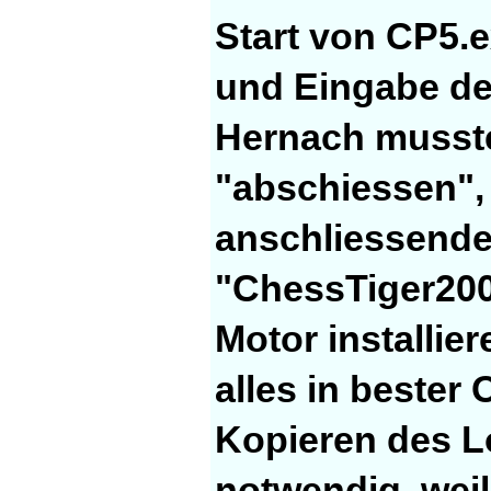
Start von CP5.
und Eingabe de
Hernach musste
"abschiessen",
anschliessender
"ChessTiger200
Motor installie
alles in beste
Kopieren des L
notwendig, weil