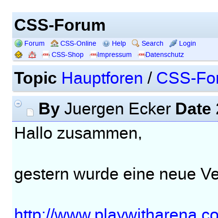
CSS-Forum
Forum
CSS-Online
Help
Search
Login
CSS-Shop
Impressum
Datenschutz
Topic
Hauptforen
/
CSS-Fo
By
Date
Juergen Ecker
Hallo zusammen,
gestern wurde eine neue Ver
http://www.playwitharena.c