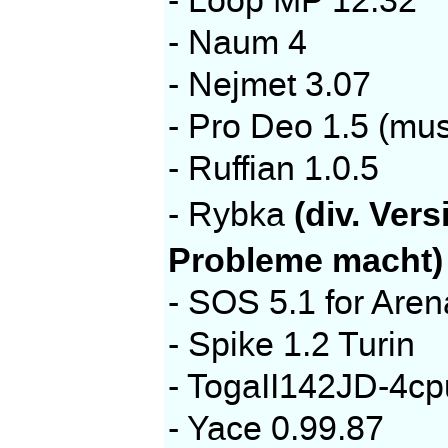
- Loop MP 12.32
- Naum 4
- Nejmet 3.07
- Pro Deo 1.5 (mus
- Ruffian 1.0.5
(div. Ver
- Rybka
Probleme macht)
- SOS 5.1 for Aren
- Spike 1.2 Turin
- TogaII142JD-4cp
- Yace 0.99.87