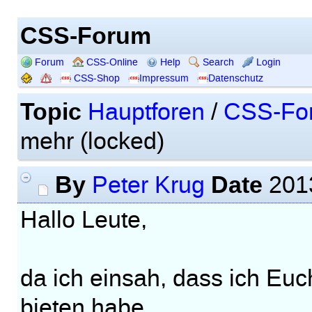
CSS-Forum
Forum
CSS-Online
Help
Search
Login
CSS-Shop
Impressum
Datenschutz
Topic
Hauptforen
/
CSS-Fo
mehr (locked)
By
Date
Peter Krug
2013
Hallo Leute,
da ich einsah, dass ich Euc
bieten habe