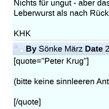
Nichts für ungut - aber da
Leberwurst als nach Rück
KHK
By
Date
Sönke März
2
[quote="Peter Krug"]
(bitte keine sinnleeren An
[/quote]