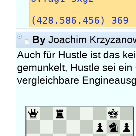
7.Txg2 
(428.586.456) 369
By
Joachim Krzyzano
Auch für Hustle ist das k
gemunkelt, Hustle sei ein
vergleichbare Engineaus