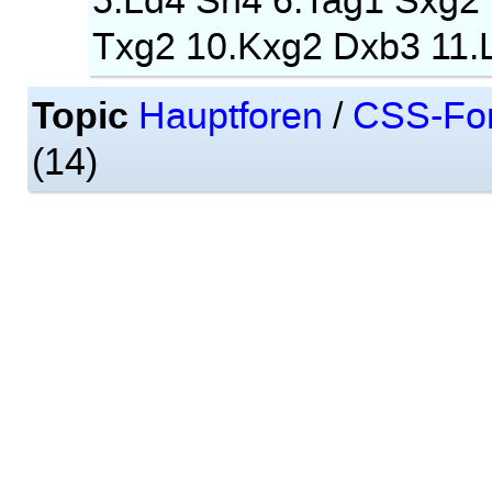
5.Ld4 Sh4 6.Tag1 Sxg2
Txg2 10.Kxg2 Dxb3 11.
Topic
Hauptforen
/
CSS-Fo
(14)