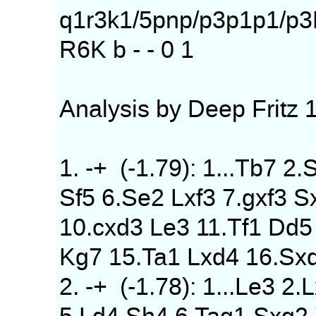
q1r3k1/5pnp/p3p1p1/
R6K b - - 0 1
Analysis by Deep Fritz 1
1. -+ (-1.79): 1...Tb7 2
Sf5 6.Se2 Lxf3 7.gxf3 
10.cxd3 Le3 11.Tf1 Dd5
Kg7 15.Ta1 Lxd4 16.Sx
2. -+ (-1.78): 1...Le3 