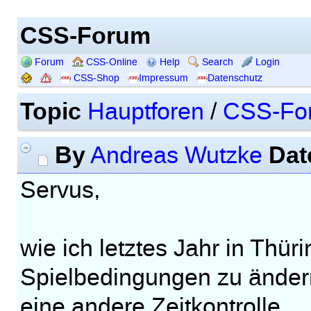
CSS-Forum
Forum
CSS-Online
Help
Search
Login
CSS-Shop
Impressum
Datenschutz
Topic
Hauptforen
/
CSS-Fo
By
Dat
Andreas Wutzke
Servus,
wie ich letztes Jahr in Thür
Spielbedingungen zu ändern
eine andere Zeitkontrolle.