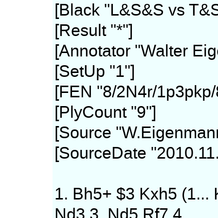
[Black "L&S&S vs T&
[Result "*"]
[Annotator "Walter Ei
[SetUp "1"]
[FEN "8/2N4r/1p3pkp/
[PlyCount "9"]
[Source "W.Eigenman
[SourceDate "2010.11.
1. Bh5+ $3 Kxh5 (1... 
Nd3 3. Nd5 Rf7 4.