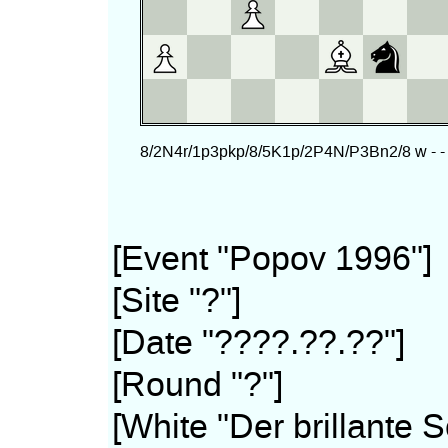
[Event "Popov 1996"]
[Site "?"]
[Date "????.??.??"]
[Round "?"]
[White "Der brillante