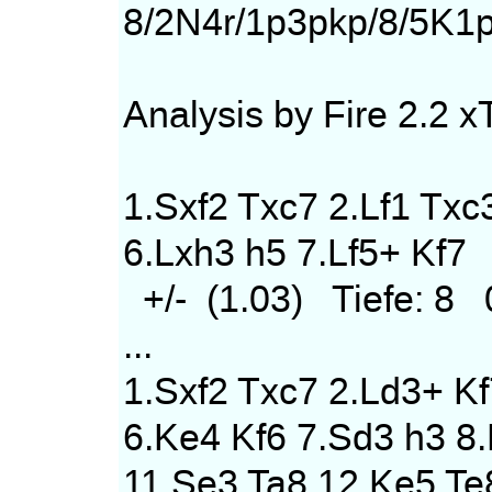
8/2N4r/1p3pkp/8/5K1p
Analysis by Fire 2.2 
1.Sxf2 Txc7 2.Lf1 Txc
6.Lxh3 h5 7.Lf5+ Kf7
+/- (1.03) Tiefe: 8
...
1.Sxf2 Txc7 2.Ld3+ Kf7
6.Ke4 Kf6 7.Sd3 h3 8
11.Se3 Ta8 12.Ke5 Te