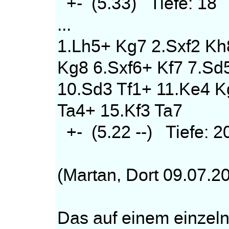
+- (5.33) Tiefe: 18
...
1.Lh5+ Kg7 2.Sxf2 Kh
Kg8 6.Sxf6+ Kf7 7.Sd5
10.Sd3 Tf1+ 11.Ke4 K
Ta4+ 15.Kf3 Ta7
+- (5.22 --) Tiefe: 
(Martan, Dort 09.07.2
Das auf einem einzel