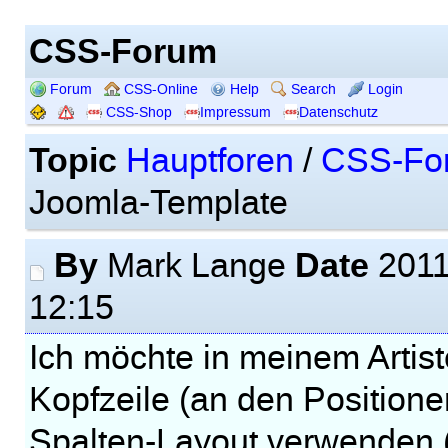
CSS-Forum
Forum
CSS-Online
Help
Search
Login
CSS-Shop
Impressum
Datenschutz
Topic
Hauptforen
/
CSS-Fo
Joomla-Template
By
Date
Mark Lange
2011
12:15
Ich möchte in meinem Artis
Kopfzeile (an den Positione
Spalten-Layout verwenden (a