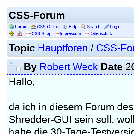
CSS-Forum
Forum
CSS-Online
Help
Search
Login
CSS-Shop
Impressum
Datenschutz
Topic
Hauptforen
/
CSS-Fo
By
Date
Robert Weck
20
Hallo,
da ich in diesem Forum des
Shredder-GUI sein soll, wollt
habe die 30-Tage-Testversio