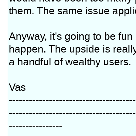
them. The same issue applies
Anyway, it's going to be fun
happen. The upside is really
a handful of wealthy users.
Vas
--------------------------------------
--------------------------------------
----------------