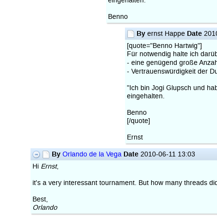
eingehalten.
Benno
By
Date
ernst Happe
2010
[quote="Benno Hartwig"]
Für notwendig halte ich darü
- eine genügend große Anzah
- Vertrauenswürdigkeit der 
"Ich bin Jogi Glupsch und hab
eingehalten.
Benno
[/quote]
Ernst
By
Date
Orlando de la Vega
2010-06-11 13:03
Hi
Ernst
,
it's a very interessant tournament. But how many threads di
Best,
Orlando