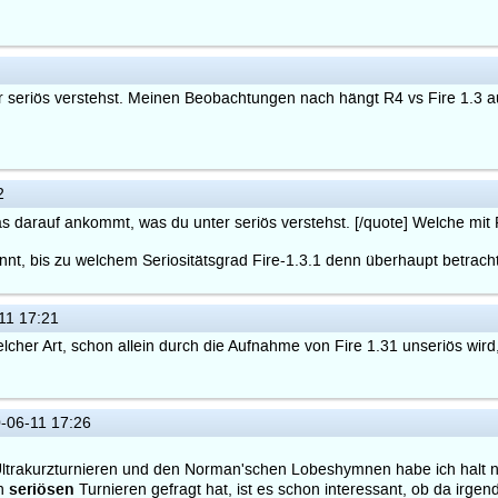
 seriös verstehst. Meinen Beobachtungen nach hängt R4 vs Fire 1.3 a
2
darauf ankommt, was du unter seriös verstehst. [/quote] Welche mit F
nt, bis zu welchem Seriositätsgrad Fire-1.3.1 denn überhaupt betrach
11 17:21
elcher Art, schon allein durch die Aufnahme von Fire 1.31 unseriös wir
-06-11 17:26
Ultrakurzturnieren und den Norman'schen Lobeshymnen habe ich halt n
seriösen
h
Turnieren gefragt hat, ist es schon interessant, ob da irgen