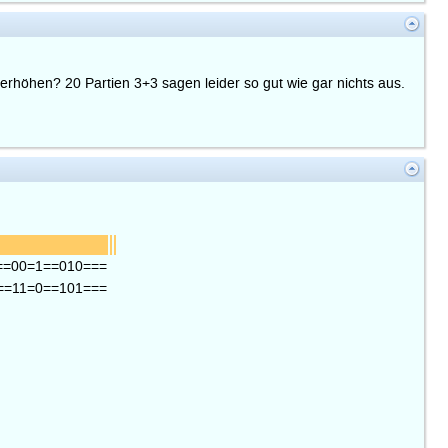
erhöhen? 20 Partien 3+3 sagen leider so gut wie gar nichts aus.
==00=1==010===
==11=0==101===