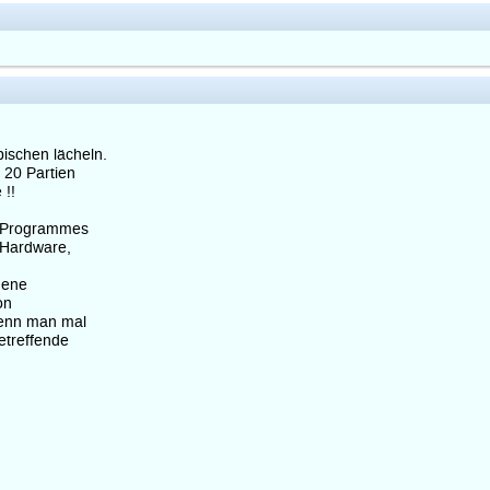
"
ischen lächeln.
 20 Partien
 !!
s Programmes
 Hardware,
dene
on
wenn man mal
etreffende