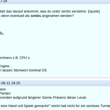
7:24
aß das darauf ankommt, was du unter seriös verstehst. [/quote]
seriös
n denn eventuell als
angesehen werden?
h.:
echners z.B. CPU`s
Engine...
n lassen Stichwort minimal OS
-06-11 19:25
naus:
Partien
ührenden aufgrund längerer Szene-Präsenz dieser Leute.
ine Hand voll Spiele gemacht!" reicht halt nicht für ein seriöses Turni