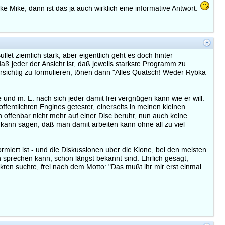
e Mike, dann ist das ja auch wirklich eine informative Antwort.
llet ziemlich stark, aber eigentlich geht es doch hinter
 jeder der Ansicht ist, daß jeweils stärkste Programm zu
ichtig zu formulieren, tönen dann "Alles Quatsch! Weder Rybka
e und m. E. nach sich jeder damit frei vergnügen kann wie er will.
ffentlichten Engines getestet, einerseits in meinen kleinen
offenbar nicht mehr auf einer Disc beruht, nun auch keine
 kann sagen, daß man damit arbeiten kann ohne all zu viel
miert ist - und die Diskussionen über die Klone, bei den meisten
 sprechen kann, schon längst bekannt sind. Ehrlich gesagt,
ten suchte, frei nach dem Motto: "Das müßt ihr mir erst einmal