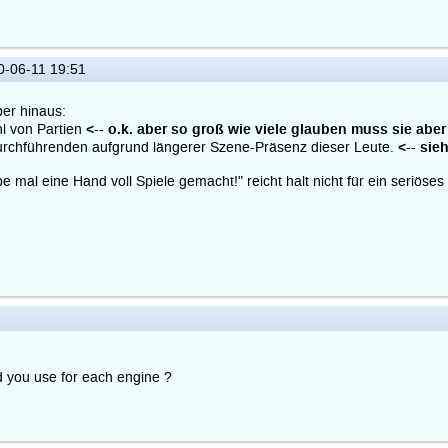
-06-11 19:51
ber hinaus:
<-- o.k. aber so groß wie viele glauben muss sie aber
l von Partien
<-- sie
Durchführenden aufgrund längerer Szene-Präsenz dieser Leute.
e mal eine Hand voll Spiele gemacht!" reicht halt nicht für ein seriöses
d you use for each engine ?