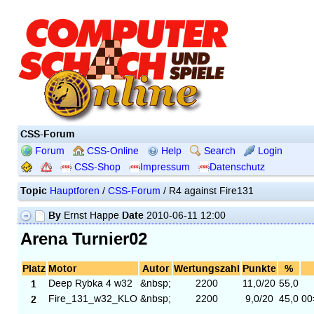
CSS-Forum
Forum
CSS-Online
Help
Search
Login
CSS-Shop
Impressum
Datenschutz
Topic
Hauptforen
/
CSS-Forum
/ R4 against Fire131
By
Date
Ernst Happe
2010-06-11 12:00
Arena Turnier02
Platz
Motor
Autor
Wertungszahl
Punkte
%
1
Deep Rybka 4 w32
&nbsp;
2200
11,0/20
55,0
2
Fire_131_w32_KLO
&nbsp;
2200
9,0/20
45,0
00