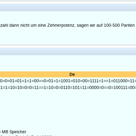
anzahl dann nicht um eine Zehnerpotenz, sagen wir auf 100-500 Partien 
De
=0=0=01=01=1=1=00==0=01=1=1001=010=00=1111=1==1=011000=11
=1=1=10=10=0=0=11==1=10=0=0110=101=11=0000=0==0=100111=00
8 MB Speicher