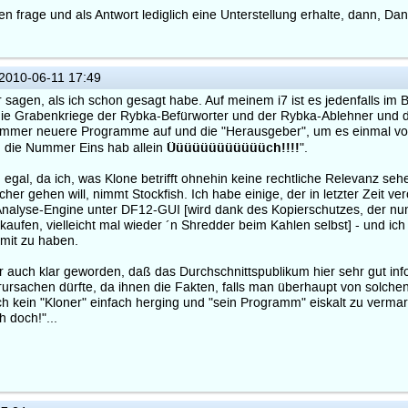
 frage und als Antwort lediglich eine Unterstellung erhalte, dann, Dank
2010-06-11 17:49
 sagen, als ich schon gesagt habe. Auf meinem i7 ist es jedenfalls im Bu
e Grabenkriege der Rybka-Befürworter und der Rybka-Ablehner und daß
immer neuere Programme auf und die "Herausgeber", um es einmal vors
Üüüüüüüüüüüüch!!!!
nn die Nummer Eins hab allein
".
h egal, da ich, was Klone betrifft ohnehin keine rechtliche Relevanz seh
r gehen will, nimmt Stockfish. Ich habe einige, der in letzter Zeit verö
nalyse-Engine unter DF12-GUI [wird dank des Kopierschutzes, der nun 
aufen, vielleicht mal wieder ´n Shredder beim Kahlen selbst] - und ich
amit zu haben.
 auch klar geworden, daß das Durchschnittspublikum hier sehr gut infor
rursachen dürfte, da ihnen die Fakten, falls man überhaupt von solchen
h kein "Kloner" einfach herging und "sein Programm" eiskalt zu vermark
 doch!"...