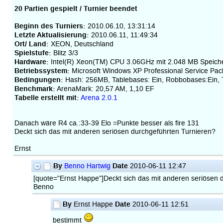
20 Partien gespielt / Turnier beendet
Beginn des Turniers:
2010.06.10, 13:31:14
Letzte Aktualisierung:
2010.06.11, 11:49:34
Ort/ Land:
XEON, Deutschland
Spielstufe:
Blitz 3/3
Hardware:
Intel(R) Xeon(TM) CPU 3.06GHz mit 2.048 MB Speich
Betriebssystem:
Microsoft Windows XP Professional Service Pack
Bedingungen:
Hash: 256MB, Tablebases: Ein, Robbobases:Ein, T
Benchmark:
ArenaMark: 20,57 AM, 1,10 EF
Tabelle erstellt mit:
Arena 2.0.1
Danach wäre R4 ca.:33-39 Elo =Punkte besser als fire 131
Deckt sich das mit anderen seriösen durchgeführten Turnieren?
Ernst
By
Date
Benno Hartwig
2010-06-11 12:47
[quote="Ernst Happe"]Deckt sich das mit anderen seriösen 
Benno
By
Date
Ernst Happe
2010-06-11 12:51
bestimmt