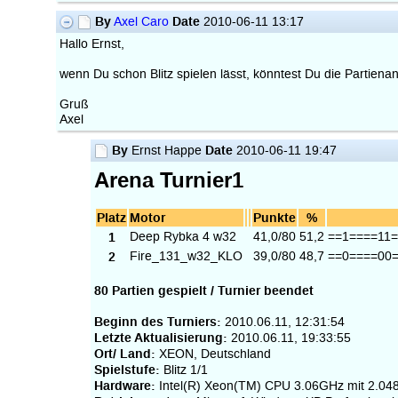
By
Date
Axel Caro
2010-06-11 13:17
Hallo Ernst,
wenn Du schon Blitz spielen lässt, könntest Du die Partien
Gruß
Axel
By
Date
Ernst Happe
2010-06-11 19:47
Arena Turnier1
Platz
Motor
Punkte
%
1
Deep Rybka 4 w32
41,0/80
51,2
==1====11
2
Fire_131_w32_KLO
39,0/80
48,7
==0====00
80 Partien gespielt / Turnier beendet
Beginn des Turniers:
2010.06.11, 12:31:54
Letzte Aktualisierung:
2010.06.11, 19:33:55
Ort/ Land:
XEON, Deutschland
Spielstufe:
Blitz 1/1
Hardware:
Intel(R) Xeon(TM) CPU 3.06GHz mit 2.04