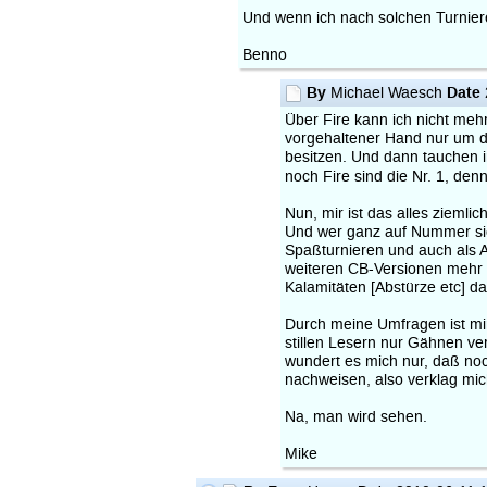
Und wenn ich nach solchen Turnieren
Benno
By
Date
Michael Waesch
Über Fire kann ich nicht mehr
vorgehaltener Hand nur um di
besitzen. Und dann tauchen 
noch Fire sind die Nr. 1, de
Nun, mir ist das alles ziemlic
Und wer ganz auf Nummer siche
Spaßturnieren und auch als A
weiteren CB-Versionen mehr k
Kalamitäten [Abstürze etc] d
Durch meine Umfragen ist mir
stillen Lesern nur Gähnen ve
wundert es mich nur, daß noc
nachweisen, also verklag mich
Na, man wird sehen.
Mike