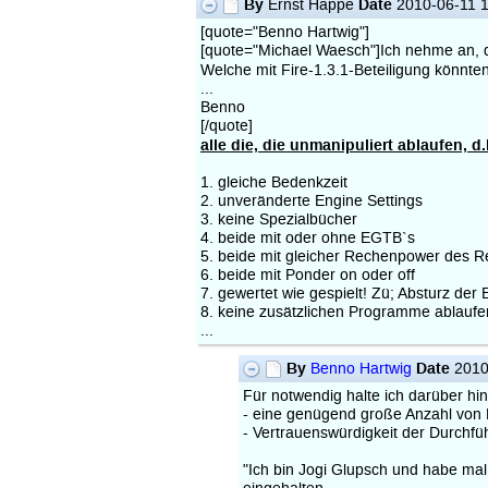
By
Date
Ernst Happe
2010-06-11 1
[quote="Benno Hartwig"]
[quote="Michael Waesch"]Ich nehme an, d
Welche mit Fire-1.3.1-Beteiligung könnte
...
Benno
[/quote]
alle die, die unmanipuliert ablaufen, d.
1. gleiche Bedenkzeit
2. unveränderte Engine Settings
3. keine Spezialbücher
4. beide mit oder ohne EGTB`s
5. beide mit gleicher Rechenpower des R
6. beide mit Ponder on oder off
7. gewertet wie gespielt! Zü; Absturz der 
8. keine zusätzlichen Programme ablaufe
...
By
Date
Benno Hartwig
2010
Für notwendig halte ich darüber hi
- eine genügend große Anzahl von 
- Vertrauenswürdigkeit der Durchf
"Ich bin Jogi Glupsch und habe mal e