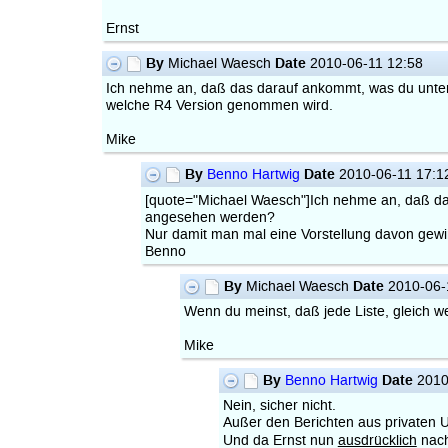
Ernst
By
Date
Michael Waesch
2010-06-11 12:58
Ich nehme an, daß das darauf ankommt, was du unter
welche R4 Version genommen wird.
Mike
By
Date
Benno Hartwig
2010-06-11 17:1
[quote="Michael Waesch"]Ich nehme an, daß das 
angesehen werden?
Nur damit man mal eine Vorstellung davon gewin
Benno
By
Date
Michael Waesch
2010-06-
Wenn du meinst, daß jede Liste, gleich w
Mike
By
Date
Benno Hartwig
2010
Nein, sicher nicht.
Außer den Berichten aus privaten 
Und da Ernst nun
ausdrücklich
nac