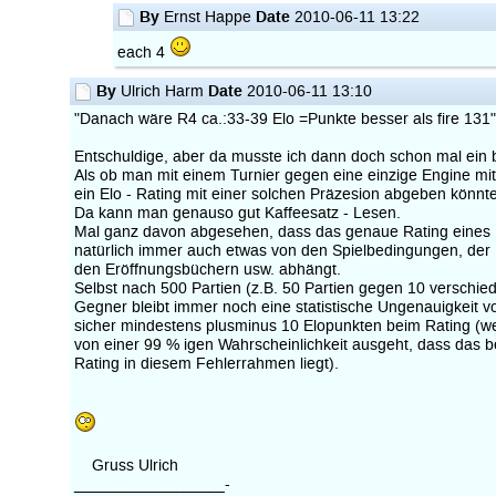
By
Date
Ernst Happe
2010-06-11 13:22
each 4
By
Date
Ulrich Harm
2010-06-11 13:10
"Danach wäre R4 ca.:33-39 Elo =Punkte besser als fire 131
Entschuldige, aber da musste ich dann doch schon mal ein b
Als ob man mit einem Turnier gegen eine einzige Engine mit
ein Elo - Rating mit einer solchen Präzesion abgeben könnte
Da kann man genauso gut Kaffeesatz - Lesen.
Mal ganz davon abgesehen, dass das genaue Rating eine
natürlich immer auch etwas von den Spielbedingungen, der
den Eröffnungsbüchern usw. abhängt.
Selbst nach 500 Partien (z.B. 50 Partien gegen 10 verschie
Gegner bleibt immer noch eine statistische Ungenauigkeit v
sicher mindestens plusminus 10 Elopunkten beim Rating (
von einer 99 % igen Wahrscheinlichkeit ausgeht, dass das b
Rating in diesem Fehlerrahmen liegt).
Gruss Ulrich
_________________-