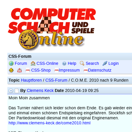
CSS-Forum
Forum
CSS-Online
Help
Search
Login
CSS-Shop
Impressum
Datenschutz
Topic
Hauptforen
/
CSS-Forum
/ C.O.M.E. 2010 nach 9 Runden
By
Date
Clemens Keck
2010-04-19 09:25
Moin Moin zusammen
Das Turnier nähert sich leider schon dem Ende. Es gab wieder ein
und einmal einen schönen Endspielsieg eingefahren. Stockfish schei
Der Partiedownload diesmal mit den original Enginenamen.
http://www.clemens-keck.de/come2010.html