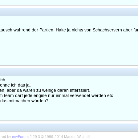
tausch während der Partien. Halte ja nichts von Schachservern aber fü
ich.
nne ich das ja.
en, aber da waren zu wenige daran interssiert.
 team darf jede engine nur einmal verwendet werden etc.....
ie das mitmachen würden?
red by
mwForum
2.29.3 © 1999-2014 Markus Wichitill