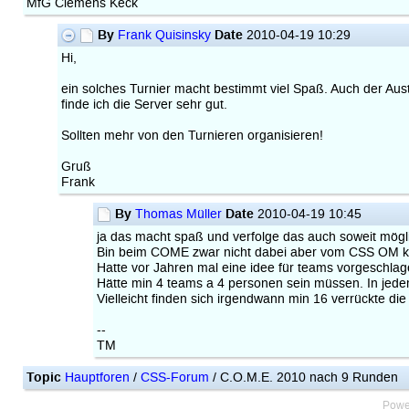
MfG Clemens Keck
By
Date
Frank Quisinsky
2010-04-19 10:29
Hi,
ein solches Turnier macht bestimmt viel Spaß. Auch der Aus
finde ich die Server sehr gut.
Sollten mehr von den Turnieren organisieren!
Gruß
Frank
By
Date
Thomas Müller
2010-04-19 10:45
ja das macht spaß und verfolge das auch soweit mögl
Bin beim COME zwar nicht dabei aber vom CSS OM ke
Hatte vor Jahren mal eine idee für teams vorgeschlag
Hätte min 4 teams a 4 personen sein müssen. In jedem
Vielleicht finden sich irgendwann min 16 verrückte d
--
TM
Topic
Hauptforen
/
CSS-Forum
/ C.O.M.E. 2010 nach 9 Runden
Powe