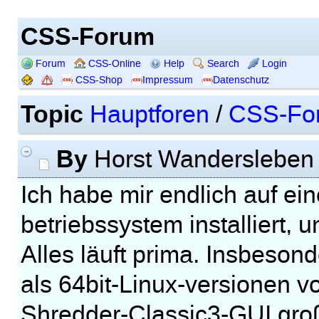
CSS-Forum
Forum
CSS-Online
Help
Search
Login
CSS-Shop
Impressum
Datenschutz
Topic
Hauptforen
/
CSS-Fo
By
Horst Wanderslebe
Ich habe mir endlich auf ei
betriebssystem installiert, 
Alles läuft prima. Insbeso
als 64bit-Linux-versionen v
Shredder-Classic3-GUI gro