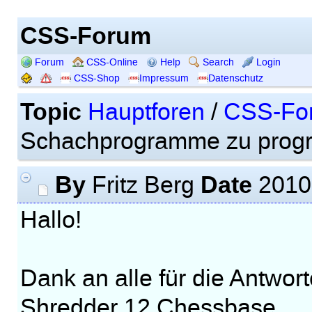
CSS-Forum
Forum
CSS-Online
Help
Search
Login
CSS-Shop
Impressum
Datenschutz
Topic
Hauptforen
/
CSS-Fo
Schachprogramme zu prog
By
Date
Fritz Berg
2010-
Hallo!
Dank an alle für die Antwor
Shredder 12 Chessbase.