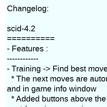
Changelog:
scid-4.2
==========
- Features :
------------
- Training -> Find best move
* The next moves are auto
and in game info window
* Added buttons above the 