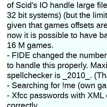
of Scid's IO handle large fil
32 bit systems) (but the limit
given that games offsets ar
now it is possible to have ba
16 M games.
- FIDE changed the number o
to handle this properly. Ma
spellchecker is _2010_. (Tha
- Searching for !me (own g
- Xfcc passwords with XML 
correctly