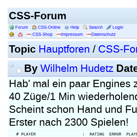
CSS-Forum
Forum
CSS-Online
Help
Search
Login
CSS-Shop
Impressum
Datenschutz
Topic
Hauptforen
/
CSS-Fo
By
Dat
Wilhelm Hudetz
Hab' mal ein paar Engines 
40 Züge/1 Min wiederholen
Scheint schon Hand und Fu
Erster nach 2300 Spielen!
   # PLAYER                   :  RATING  ERROR  PLAYE