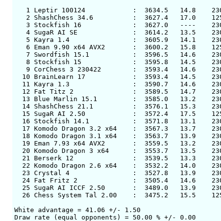
   1 Leptir 100124            :  3634.5   14.8    230
   2 ShashChess 34.6          :  3627.4   17.0    125
   3 Stockfish 16             :  3627.0   ----    230
   4 SugaR AI SE              :  3614.2   13.5    230
   5 Kayra 1.4                :  3605.9   14.1    230
   6 Eman 9.90 x64 AVX2       :  3600.2   15.8    125
   7 Swordfish 15.1           :  3596.5   14.6    230
   8 Stockfish 15             :  3595.8   14.5    230
   9 CorChess 3 230422        :  3593.4   14.6    230
  10 BrainLearn 17            :  3593.4   14.5    230
  11 Kayra 1.3                :  3590.7   14.6    230
  12 Fat Titz 2               :  3589.5   14.7    230
  13 Blue Marlin 15.1         :  3585.0   13.2    230
  14 ShashChess 21.1          :  3576.1   15.3    230
  15 SugaR AI 2.50            :  3572.4   17.5    125
  16 Stockfish 14.1           :  3571.8   13.1    230
  17 Komodo Dragon 3.2 x64    :  3567.3   13.7    230
  18 Komodo Dragon 3.1 x64    :  3563.7   13.9    230
  19 Eman 7.93 x64 AVX2       :  3559.5   13.2    230
  20 Komodo Dragon 3 x64      :  3553.7   13.5    230
  21 Berserk 12               :  3539.5   13.3    230
  22 Komodo Dragon 2.6 x64    :  3532.2   14.0    230
  23 Crystal 4                :  3527.8   13.9    230
  24 Fat Fritz 2              :  3505.4   14.6    230
  25 SugaR AI ICCF 2.50       :  3489.0   13.9    230
  26 Chess System Tal 2.00    :  3475.2   15.5    125
White advantage = 41.06 +/- 1.50

Draw rate (equal opponents) = 50.00 % +/- 0.00