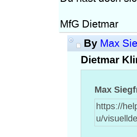
MfG Dietmar
By
Max Sie
Dietmar Kli
Max Siegf
https://h
u/visuelld