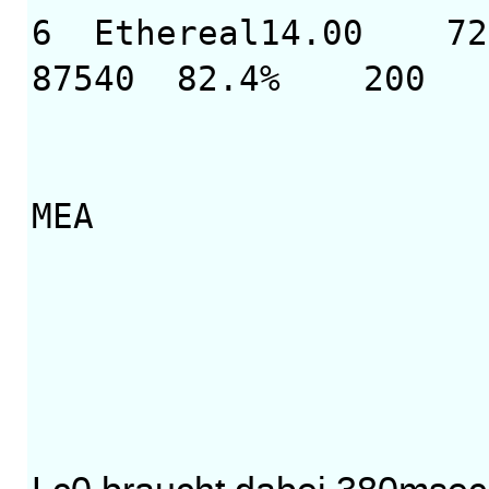
6 Ethereal14.00 7
87540 82.4% 2
Creat
MEA
b
Ferd
Mo