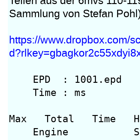
Teilen aus der 6mvs 110-11
Sammlung von Stefan Pohl)
https://www.dropbox.com/scl
d?rlkey=gbagkor2c55xdyi8
EPD : 1001.epd
Time : ms
Max Total Ti
Engine Score