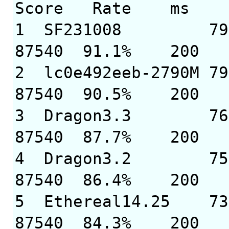
Score Rate m
1 SF231008 797
87540 91.1% 2
2 lc0e492eeb-2790M
87540 90.5% 2
3 Dragon3.3 767
87540 87.7% 2
4 Dragon3.2 756
87540 86.4% 2
5 Ethereal14.25 7
87540 84.3% 2