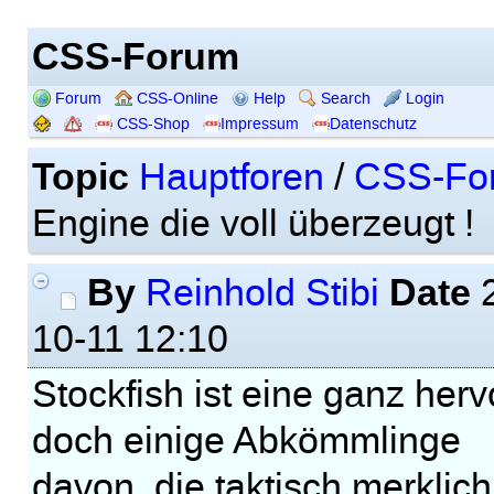
CSS-Forum
Forum
CSS-Online
Help
Search
Login
CSS-Shop
Impressum
Datenschutz
Topic
Hauptforen
/
CSS-Fo
Engine die voll überzeugt !
By
Date
Reinhold Stibi
2
10-11 12:10
Stockfish ist eine ganz her
doch einige Abkömmlinge
davon, die taktisch merklic