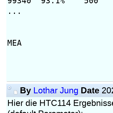
99340 93.1% 5
...
Creat
MEA
b
Ferd
Mo
By
Date
Lothar Jung
202
Hier die HTC114 Ergebniss