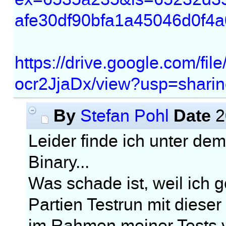
afe30df90bfa1a45046d0f4
https://drive.google.com/
ocr2JjaDx/view?usp=sharin
By
Date
Stefan Pohl
2
Leider finde ich unter d
Binary...
Was schade ist, weil ich
Partien Testrun mit dies