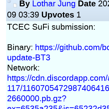
By
Date
Lothar Jung
202
Upvotes
09 03:39
1
TCEC SuFi submission:
Binary:
https://github.com/b
update-BT3
Network:
https://cdn.discordapp.co
117/1160705472987406416
2660000.pb.gz?
ex=6535a235&is=65232d3