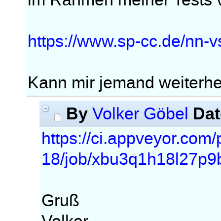
im Rahmen meiner Tests v
https://www.sp-cc.de/nn-vs
Kann mir jemand weiterhe
By
Dat
Volker Göbel
https://ci.appveyor.com
18/job/xbu3q1h18l27p9b8
Gruß