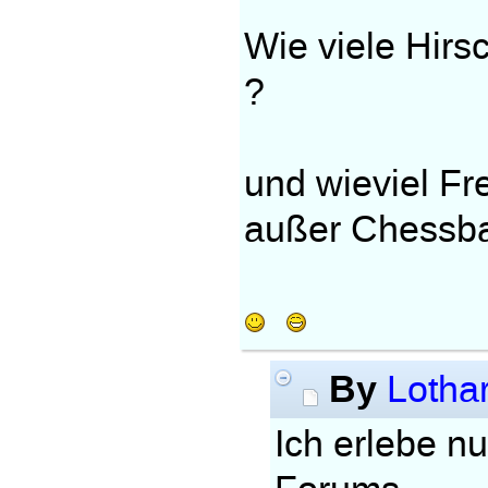
Wie viele Hirs
?
und wieviel Fr
außer Chessba
By
Lotha
Ich erlebe n