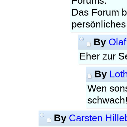
Forums.
Das Forum be
persönliches
By
Olaf
Eher zur Se
By
Lot
Wen sonst
schwach
By
Carsten Hille