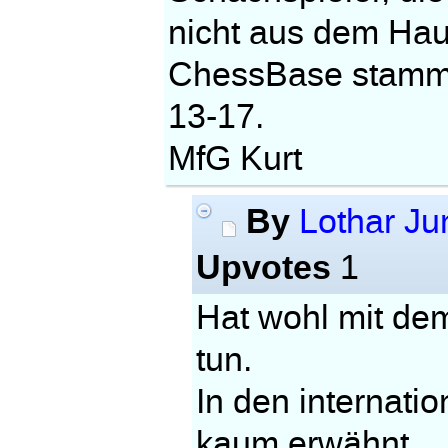
nicht aus dem Ha
ChessBase stamme
13-17.
MfG Kurt
By
Lothar Ju
Upvotes
1
Hat wohl mit de
tun.
In den internat
kaum erwähnt.