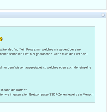
Es wäre also "nur" ein Programm, welches mir gegenüber eine
 manchen schnellen Skat hier gedroschen, wenn mich die Lust dazu
nd nur dem Wissen ausgestattet ist, welches eben auch der einzelne
lt dann die Karten?
 hier wie in guten alten Brettcomputer-SSDF-Zeiten jeweils ein Mensch