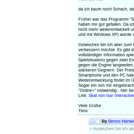
da ich kaum noch Schach, abe
Früher war das Programm "Sk
haben mir gut gefallen. Da i
nicht mehr weiterentwickelt u
und mit Windows XP) würde 
Inzwischen bin ich aber zum 
verbessern möchte. Es gibt 
vollständiger Information spi
Spielsituation) gegen zwei E
gegen die Engine langweilen
stärkeren Gegnern. Der Preis 
Smartphone und den PC haben 
Weiterentwicklung findet im 
Sogar ein von mir eingebrach
"Online+" notwendig - hier be
Link:
Skat von Isar Interactiv
Viele Grüße
Timo
By
Benno Hartw
> Inzwischen bin ich a