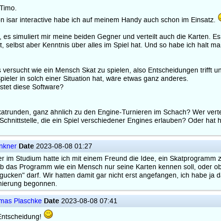
 Timo.
n isar interactive habe ich auf meinem Handy auch schon im Einsatz.
r, es simuliert mir meine beiden Gegner und verteilt auch die Karten. 
rt, selbst aber Kenntnis über alles im Spiel hat. Und so habe ich halt
versucht wie ein Mensch Skat zu spielen, also Entscheidungen trifft u
ieler in solch einer Situation hat, wäre etwas ganz anderes.
istet diese Software?
trunden, ganz ähnlich zu den Engine-Turnieren im Schach? Wer verte
 Schnittstelle, die ein Spiel verschiedener Engines erlauben? Oder hat 
Date
enkner
2023-08-08 01:27
ger im Studium hatte ich mit einem Freund die Idee, ein Skatprogramm 
ob das Programm wie ein Mensch nur seine Karten kennen soll, oder o
gucken" darf. Wir hatten damit gar nicht erst angefangen, ich habe ja 
ierung begonnen.
Date
mas Plaschke
2023-08-08 07:41
Entscheidung!