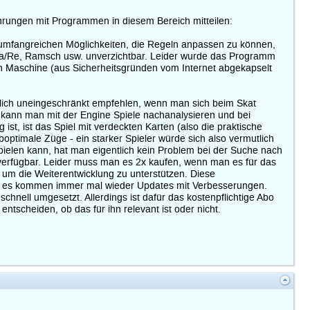
ahrungen mit Programmen in diesem Bereich mitteilen:
umfangreichen Möglichkeiten, die Regeln anpassen zu können,
ntra/Re, Ramsch usw. unverzichtbar. Leider wurde das Programm
llen Maschine (aus Sicherheitsgründen vom Internet abgekapselt
klich uneingeschränkt empfehlen, wenn man sich beim Skat
 kann man mit der Engine Spiele nachanalysieren und bei
ist, ist das Spiel mit verdeckten Karten (also die praktische
optimale Züge - ein starker Spieler würde sich also vermutlich
elen kann, hat man eigentlich kein Problem bei der Suche nach
ux verfügbar. Leider muss man es 2x kaufen, wenn man es für das
 um die Weiterentwicklung zu unterstützen. Diese
 und es kommen immer mal wieder Updates mit Verbesserungen.
nell umgesetzt. Allerdings ist dafür das kostenpflichtige Abo
ntscheiden, ob das für ihn relevant ist oder nicht.