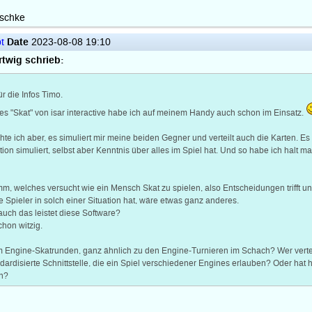
aschke
Date
t
2023-08-08 19:10
twig schrieb:
ür die Infos Timo.
s "Skat" von isar interactive habe ich auf meinem Handy auch schon im Einsatz.
hte ich aber, es simuliert mir meine beiden Gegner und verteilt auch die Karten. 
tion simuliert, selbst aber Kenntnis über alles im Spiel hat. Und so habe ich halt
m, welches versucht wie ein Mensch Skat zu spielen, also Entscheidungen trifft u
 Spieler in solch einer Situation hat, wäre etwas ganz anderes.
auch das leistet diese Software?
hon witzig.
 Engine-Skatrunden, ganz ähnlich zu den Engine-Turnieren im Schach? Wer vertei
ndardisierte Schnittstelle, die ein Spiel verschiedener Engines erlauben? Oder hat
ln?