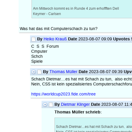
Am Mittwoch kommt es in Runde 4 zum erhoffften Dell
Keymer - Carlsen
Was hat das mit Computerschach zu tun?
By
Date
Upvotes
Heiko Krauß
2023-08-07 09:09
C S S Forum
Cmputer
Schch
Spiele
By
Date
Upv
Thomas Müller
2023-08-07 09:39
Schach Dietmar....es hat mit Schach zu tun, also echt
Nein, CSS ist kein spezialisiertes Computerschachfor
https://worldcup2023.fide.com/tree
By
Date
Dietmar Klinger
2023-08-07 11:
Thomas Müller schrieb:
Schach Dietmar....es hat mit Schach zu tun, als