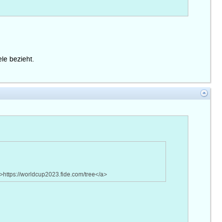
le bezieht.
'>https://worldcup2023.fide.com/tree</a>