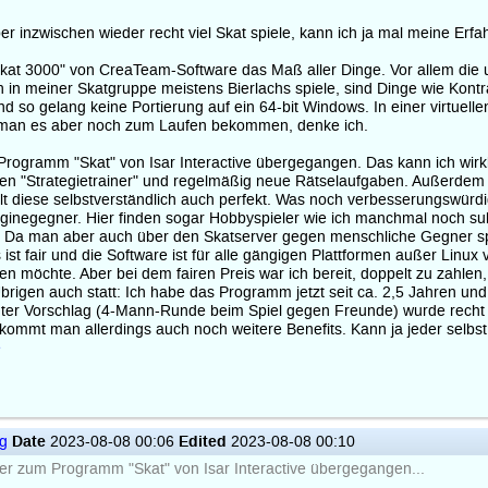
r inzwischen wieder recht viel Skat spiele, kann ich ja mal meine Erf
at 3000" von CreaTeam-Software das Maß aller Dinge. Vor allem die 
ch in meiner Skatgruppe meistens Bierlachs spiele, sind Dinge wie Ko
nd so gelang keine Portierung auf ein 64-bit Windows. In einer virtue
man es aber noch zum Laufen bekommen, denke ich.
Programm "Skat" von Isar Interactive übergegangen. Das kann ich wir
den "Strategietrainer" und regelmäßig neue Rätselaufgaben. Außerdem
elt diese selbstverständlich auch perfekt. Was noch verbesserungswürdig 
nginegegner. Hier finden sogar Hobbyspieler wie ich manchmal noch sub
. Da man aber auch über den Skatserver gegen menschliche Gegner spi
ist fair und die Software ist für alle gängigen Plattformen außer Lin
möchte. Aber bei dem fairen Preis war ich bereit, doppelt zu zahlen,
Übrigen auch statt: Ich habe das Programm jetzt seit ca. 2,5 Jahren
ter Vorschlag (4-Mann-Runde beim Spiel gegen Freunde) wurde recht sch
kommt man allerdings auch noch weitere Benefits. Kann ja jeder selbst e
e
Date
Edited
ig
2023-08-08 00:06
2023-08-08 00:10
ber zum Programm "Skat" von Isar Interactive übergegangen...