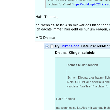
Nein, CSS ist kein spezialisiertes Computersc
<a class='ura' href='
https://worldcup2023.fide.c
Hallo Thomas,
na, wenn es so ist. Also mir war das bisher gar 
Ich dachte immer, hier geht es nur um Fragen,
MfG Dietmar
By
Date
Volker Göbel
2023-08-07 
Dietmar Klinger schrieb:
Thomas Müller schrieb:
Schach Dietmar....es hat mit Sch
Nein, CSS ist kein spezialisier
<a class='ura' href='<a class='ura
Hallo Thomas,
na, wenn es so ist. Also mir war das bish