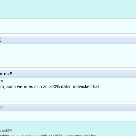
5
otes
5
?!
um, auch wenn es sich zu >90% dahin entwickelt hat.
42
o echt?!