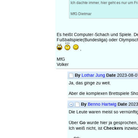
Ich dachte immer, hier geht es nur um 
MfG Dietmar
Es heißt Computer-Schach und Spiele. Dem
Fußballspiele(Bundesliga) oder Olympisc
,
MfG
Volker
By
Date
Lothar Jung
2023-08-0
Ja, das ginge zu weit.
Aber die komplexen Brettspiele Sho
By
Date
Benno Hartwig
2023
Die Leute waren meist so vernünfti
Go
Über
wurde hier ja gesprochen,
Checkers
Ich weiß nicht, ist
inzwis