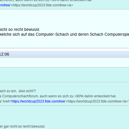
hachforum, auch wenn es sich zu >90% dahin entwickelt hat.
om/tree
'>https://worldcup2023.fide.com/tree</a>
nicht so recht bewusst.
 welche sich auf das Computer-Schach und deren Schach Computerspie
12:06
ach zu tun, also echt?!
tes Computerschachforum, auch wenn es sich zu >90% dahin entwickelt hat.
' href='
https://worldcup2023.fide.com/tree
'>https://worldcup2023.fide.com/tree</a>
er gar nicht so recht bewusst.