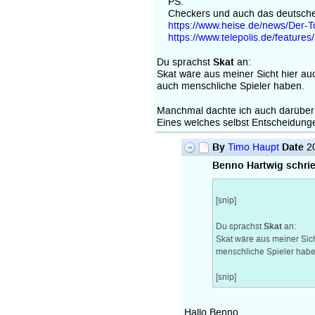
PS:
Checkers und auch das deutsche 
https://www.heise.de/news/Der-
https://www.telepolis.de/featur
Skat
Du sprachst
an:
Skat wäre aus meiner Sicht hier a
auch menschliche Spieler haben.
Manchmal dachte ich auch darüber 
Eines welches selbst Entscheidunge
By
Date
Timo Haupt
20
Benno Hartwig schrie
[snip]
Skat
Du sprachst
an:
Skat wäre aus meiner Sic
menschliche Spieler habe
[snip]
Hallo Benno,