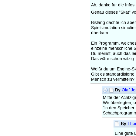
Ah, danke für die Infos
Genau dieses "Skat" vo
Bislang dachte ich abe
Spielsimulation simulie
überkam.
Ein Programm, welches 
einzelne menschliche Sp
Du meinst, auch das le
Das wäre schon witzig.
Weißt du um Engine-Ska
Gibt es standardisierte
Mensch zu vermitteln?
By
Olaf J
Mitte der Achtzi
Wir überlegten, 
"in den Speicher 
Schachprogramm
By
Tho
Eine gute 