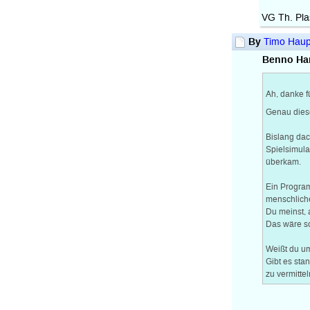
VG Th. Pl
By
Timo Haup
Benno Har
Ah, danke f
Genau diese
Bislang dac
Spielsimula
überkam.
Ein Program
menschliche
Du meinst, 
Das wäre sc
Weißt du um
Gibt es sta
zu vermitte