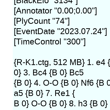
[BlackElo "3134"]
[Annotator "0.00;0.00"]
[PlyCount "74"]
[EventDate "2023.07.24"]
[TimeControl "300"]
{R-K1.ctg, 512 MB} 1. e4 {
0} 3. Bc4 {B 0} Bc5
{B 0} 4. O-O {B 0} Nf6 {B 0
a5 {B 0} 7. Re1 {
B 0} O-O {B 0} 8. h3 {B 0}