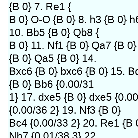
{B 0} 7. Re1 {
B 0} O-O {B 0} 8. h3 {B 0} h
10. Bb5 {B 0} Qb8 {
B 0} 11. Nf1 {B 0} Qa7 {B 0}
{B 0} Qa5 {B 0} 14.
Bxc6 {B 0} bxc6 {B 0} 15. B
{B 0} Bb6 {0.00/31
1} 17. dxe5 {B 0} dxe5 {0.0
{0.00/36 2} 19. Nf3 {B 0}
Bc4 {0.00/33 2} 20. Re1 {B 
Nh7 {0.01/38 3} 22.