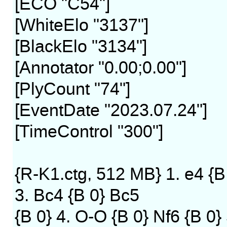
[ECO "C54"]
[WhiteElo "3137"]
[BlackElo "3134"]
[Annotator "0.00;0.00"]
[PlyCount "74"]
[EventDate "2023.07.24"]
[TimeControl "300"]
{R-K1.ctg, 512 MB} 1. e4 {B 
3. Bc4 {B 0} Bc5
{B 0} 4. O-O {B 0} Nf6 {B 0} 