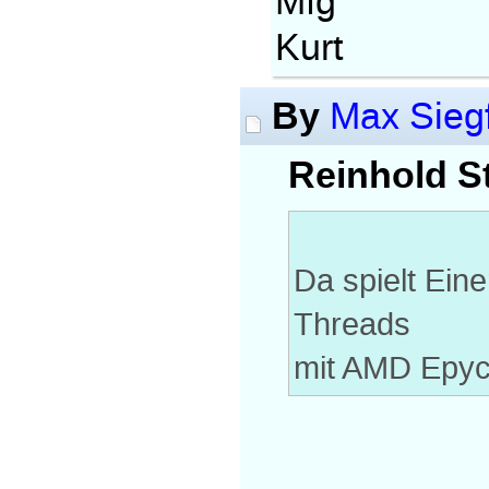
Mfg
Kurt
By
Max Siegf
Reinhold St
Da spielt Ein
Threads
mit AMD Epyc