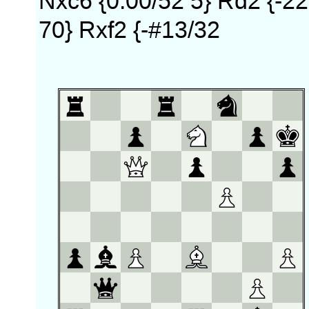
Nxc6 {0.00/52 5} Rd2 {-22
70} Rxf2 {-#13/32