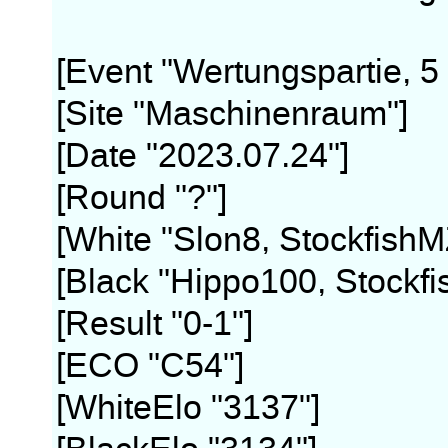
[Event "Wertungspartie, 5
[Site "Maschinenraum"]
[Date "2023.07.24"]
[Round "?"]
[White "Slon8, StockfishM
[Black "Hippo100, Stockfi
[Result "0-1"]
[ECO "C54"]
[WhiteElo "3137"]