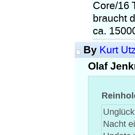
Core/16 
braucht d
ca. 1500
By
Kurt Ut
Olaf Jenk
Reinhold
Unglückl
Nacht e