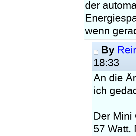
der autom
Energiespar
wenn gerad
By
Rein
18:33
An die Ä
ich gedac
Der Mini 
57 Watt.