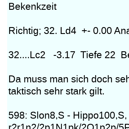
Bekenkzeit
Richtig; 32. Ld4 +- 0.00 An
32....Lc2 -3.17 Tiefe 22 B
Da muss man sich doch seh
taktisch sehr stark gilt.
598: Slon8,S - Hippo100,S,
r2r1n2/2p1N1pk/2Q1p2p/5