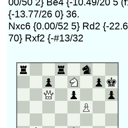
00/50 2} Be4 {-10.49/20 5 (f
{-13.77/26 0} 36.
Nxc6 {0.00/52 5} Rd2 {-22.6
70} Rxf2 {-#13/32