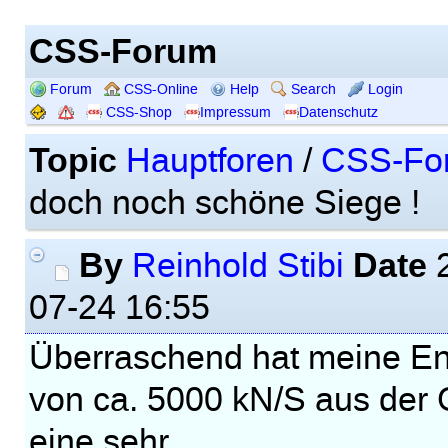
CSS-Forum
Forum
CSS-Online
Help
Search
Login
CSS-Shop
Impressum
Datenschutz
Topic
Hauptforen
/
CSS-Fo
doch noch schöne Siege !
By
Date
Reinhold Stibi
2
07-24 16:55
Überraschend hat meine Eng
von ca. 5000 kN/S aus der 
eine sehr