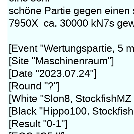
schöne Partie gegen einen 
7950X ca. 30000 kN7s ge
[Event "Wertungspartie, 5 m
[Site "Maschinenraum"]
[Date "2023.07.24"]
[Round "?"]
[White "Slon8, StockfishMZ
[Black "Hippo100, Stockfis
[Result "0-1"]