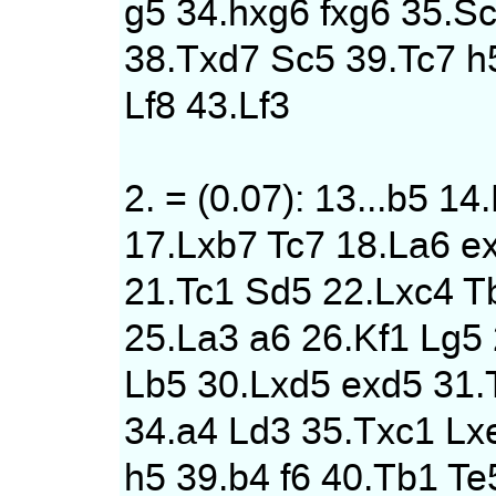
g5 34.hxg6 fxg6 35.S
38.Txd7 Sc5 39.Tc7 h
Lf8 43.Lf3
2. = (0.07): 13...b5 
17.Lxb7 Tc7 18.La6 e
21.Tc1 Sd5 22.Lxc4 T
25.La3 a6 26.Kf1 Lg5
Lb5 30.Lxd5 exd5 31.
34.a4 Ld3 35.Txc1 Lxe
h5 39.b4 f6 40.Tb1 T