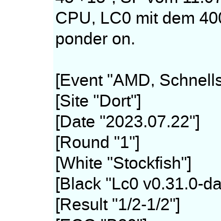
CPU, LC0 mit dem 400
ponder on.
[Event "AMD, Schnell
[Site "Dort"]
[Date "2023.07.22"]
[Round "1"]
[White "Stockfish"]
[Black "Lc0 v0.31.0-d
[Result "1/2-1/2"]