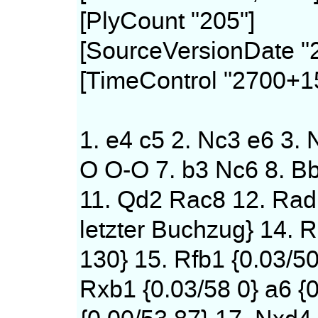
[PlyCount "205"]
[SourceVersionDate "
[TimeControl "2700+1
1. e4 c5 2. Nc3 e6 3. 
O O-O 7. b3 Nc6 8. B
11. Qd2 Rac8 12. Rad
letzter Buchzug} 14. 
130} 15. Rfb1 {0.03/5
Rxb1 {0.03/58 0} a6 {0