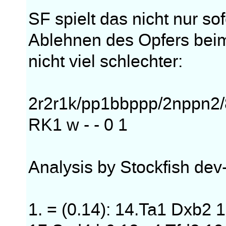
SF spielt das nicht nur so
Ablehnen des Opfers beim
nicht viel schlechter:
2r2r1k/pp1bbppp/2nppn
RK1 w - - 0 1
Analysis by Stockfish de
1. = (0.14): 14.Ta1 Dxb2