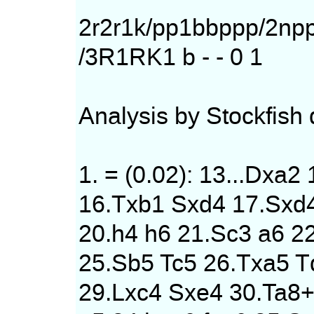
2r2r1k/pp1bbppp/2n
/3R1RK1 b - - 0 1
Analysis by Stockfis
1. = (0.02): 13...Dxa
16.Txb1 Sxd4 17.Sxd4
20.h4 h6 21.Sc3 a6 2
25.Sb5 Tc5 26.Txa5 T
29.Lxc4 Sxe4 30.Ta8+