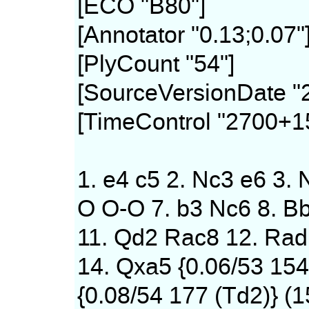
[ECO "B80"]
[Annotator "0.13;0.07"
[PlyCount "54"]
[SourceVersionDate "
[TimeControl "2700+1
1. e4 c5 2. Nc3 e6 3. 
O O-O 7. b3 Nc6 8. B
11. Qd2 Rac8 12. Rad
14. Qxa5 {0.06/53 154
{0.08/54 177 (Td2)} (1