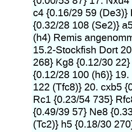
{0.00/53 87} 17. Nxd4 
c4 {0.16/29 59 (De3)}
{0.32/28 108 (Se2)} a5
(h4) Remis angenom
15.2-Stockfish Dort 20
268} Kg8 {0.12/30 22}
{0.12/28 100 (h6)} 19.
122 (Tfc8)} 20. cxb5 {
Rc1 {0.23/54 735} Rfc
{0.49/39 57} Ne8 {0.33
(Tc2)} h5 {0.18/30 270