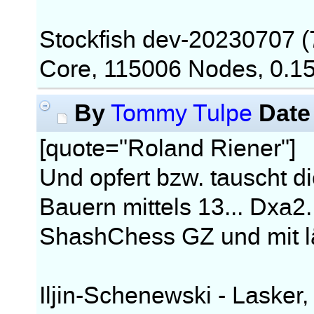
Stockfish dev-20230707 (7
Core, 115006 Nodes, 0.15
By
Date
Tommy Tulpe
[quote="Roland Riener"]
Und opfert bzw. tauscht 
Bauern mittels 13... Dxa2.
ShashChess GZ und mit l
Iljin-Schenewski - Laske