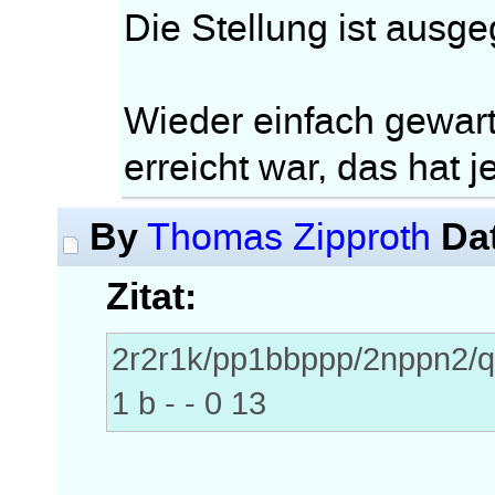
Die Stellung ist ausge
Wieder einfach gewarte
erreicht war, das hat 
By
Da
Thomas Zipproth
Zitat:
2r2r1k/pp1bbppp/2nppn
1 b - - 0 13