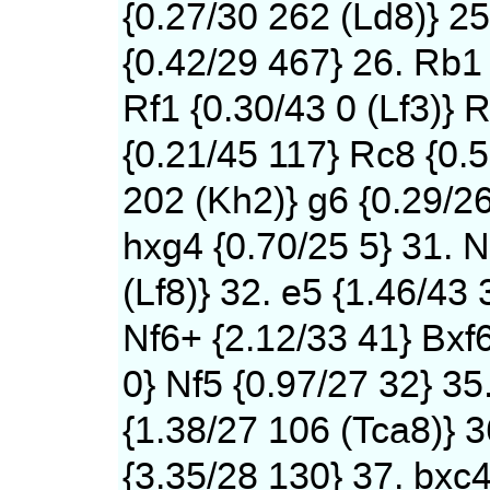
{0.27/30 262 (Ld8)} 2
{0.42/29 467} 26. Rb1 
Rf1 {0.30/43 0 (Lf3)} 
{0.21/45 117} Rc8 {0.5
202 (Kh2)} g6 {0.29/26
hxg4 {0.70/25 5} 31. 
(Lf8)} 32. e5 {1.46/43 
Nf6+ {2.12/33 41} Bxf6
0} Nf5 {0.97/27 32} 35
{1.38/27 106 (Tca8)} 
{3.35/28 130} 37. bxc4