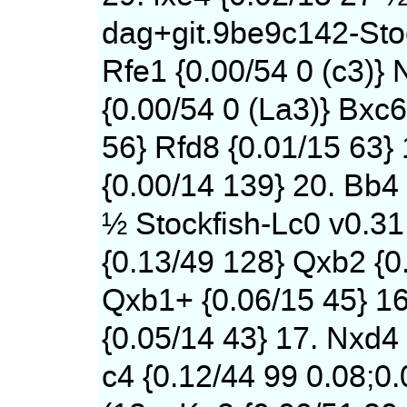
dag+git.9be9c142-Stock
Rfe1 {0.00/54 0 (c3)}
{0.00/54 0 (La3)} Bxc6
56} Rfd8 {0.01/15 63} 
{0.00/14 139} 20. Bb4
½ Stockfish-Lc0 v0.31
{0.13/49 128} Qxb2 {0
Qxb1+ {0.06/15 45} 16
{0.05/14 43} 17. Nxd4 
c4 {0.12/44 99 0.08;0.