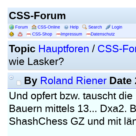
CSS-Forum
Forum
CSS-Online
Help
Search
Login
CSS-Shop
Impressum
Datenschutz
Topic
Hauptforen
/
CSS-Fo
wie Lasker?
By
Date
Roland Riener
Und opfert bzw. tauscht di
Bauern mittels 13... Dxa2. B
ShashChess GZ und mit län