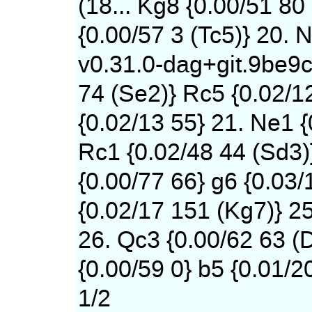
(18... Kg8 {0.00/51 80
{0.00/57 3 (Tc5)} 20.
v0.31.0-dag+git.9be9c
74 (Se2)} Rc5 {0.02/12
{0.02/13 55} 21. Ne1 {
Rc1 {0.02/48 44 (Sd3)
{0.00/77 66} g6 {0.03/
{0.02/17 151 (Kg7)} 25
26. Qc3 {0.00/62 63 (
{0.00/59 0} b5 {0.01
1/2