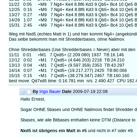
11/22 0:05 +M9 7.Ng4+ Ke4 8.Bf6 Kd3 9.Qb5+ Bc4 10.Qe5 Bb
12/25 0:15 +M9 7.Ng4+ Ke4 8.Bf6 Kd3 9.Qb5+ Bc4 10.Qe5 Bb3
13/27 0:27 +M9 7.Ng4+ Ke4 8.Bf6 Kd3 9.Qb5+ Bc4 10.Qe5 Bb3
14/29 1:07 +M9 7.Ng4+ Ke4 8.Bf6 Kd3 9.Qb5+ Bc4 10.Qe5 Bb3
15/31 2:45 +M9 7.Ng4+ Ke4 8.Bf6 Kd3 9.Qb5+ Bc4 10.Qe5 Bb3
Weg mit Nxd5 (echtes Matt in 1) und hier kommt Ng4+ (angekündi
Das selbe bekommt man mit Shredderbases, ohne Nalimov.
Ohne Shredderbases (Use Shredderbases = Never) aber mit den 3-4
11/11 0:01 +M1 7.Qxd5+ (2.209.080) 1937 TB:16.146
12/12 0:02 +M1 7.Qxd5+ (4.646.203) 2218 TB:24.210
13/13 0:04 +M1 7.Qxd5+ (9.597.359) 2353 TB:43.297
14/14 0:07 +M1 7.Qxd5+ (19.217.277) 2425 TB:80.066
15/15 0:15 +M1 7.Qxd5+ (38.279.347) 2467 TB:160.160
best move: Qd7xd5 time: 0:16.781 min n/s: 2.490.427 CPU 182
By
Date
Ingo Bauer
2009-07-19 22:08
Hallo Ernest,
Sogar OHNE Sbases und OHNE Nalimovs findet Shredder das
Sbases, wie alle Bitbases enthalten keine DTM (Distance to 
Nxd5 ist übrigens ein Matt in #5
und nicht in #7 oder #9.