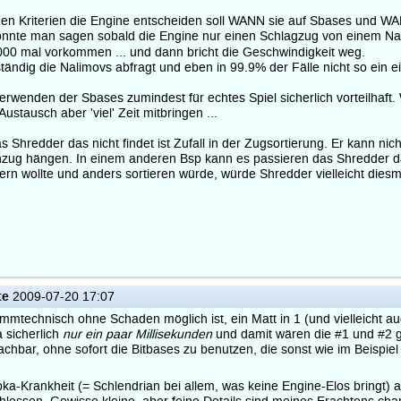
hen Kriterien die Engine entscheiden soll WANN sie auf Sbases und WAN
könnte man sagen sobald die Engine nur einen Schlagzug von einem Nal
00 mal vorkommen ... und dann bricht die Geschwindigkeit weg.
ändig die Nalimovs abfragt und eben in 99.9% der Fälle nicht so ein e
verwenden der Sbases zumindest für echtes Spiel sicherlich vorteilhaf
ustausch aber 'viel' Zeit mitbringen ...
hredder das nicht findet ist Zufall in der Zugsortierung. Er kann nicht
nzug hängen. In einem anderen Bsp kann es passieren das Shredder da
rn wollte und anders sortieren würde, würde Shredder vielleicht dies
te
2009-07-20 17:07
mtechnisch ohne Schaden möglich ist, ein Matt in 1 (und vielleicht a
 sicherlich
nur ein paar Millisekunden
und damit wären die #1 und #2 ga
achbar, ohne sofort die Bitbases zu benutzen, die sonst wie im Beispie
Rybka-Krankheit (= Schlendrian bei allem, was keine Engine-Elos bringt)