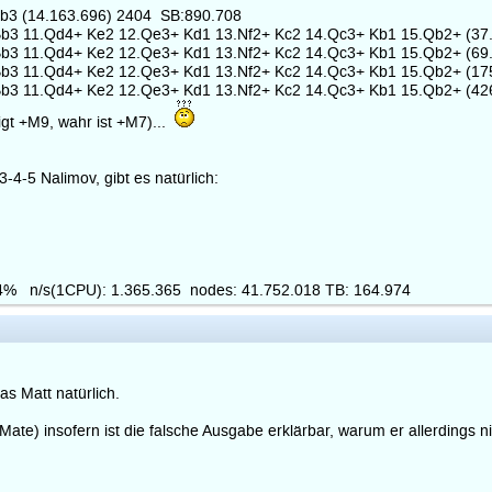
3 (14.163.696) 2404 SB:890.708
 11.Qd4+ Ke2 12.Qe3+ Kd1 13.Nf2+ Kc2 14.Qc3+ Kb1 15.Qb2+ (37.
 11.Qd4+ Ke2 12.Qe3+ Kd1 13.Nf2+ Kc2 14.Qc3+ Kb1 15.Qb2+ (69.
 11.Qd4+ Ke2 12.Qe3+ Kd1 13.Nf2+ Kc2 14.Qc3+ Kb1 15.Qb2+ (175
 11.Qd4+ Ke2 12.Qe3+ Kd1 13.Nf2+ Kc2 14.Qc3+ Kb1 15.Qb2+ (426
gt +M9, wahr ist +M7)...
-5 Nalimov, gibt es natürlich:
.4% n/s(1CPU): 1.365.365 nodes: 41.752.018 TB: 164.974
 Matt natürlich.
Mate) insofern ist die falsche Ausgabe erklärbar, warum er allerdings