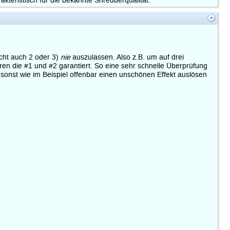
akteristisch für die bekannte Shredderqualität.
icht auch 2 oder 3)
nie
auszulassen. Also z.B. um auf drei
en die #1 und #2 garantiert. So eine sehr schnelle Überprüfung
 sonst wie im Beispiel offenbar einen unschönen Effekt auslösen