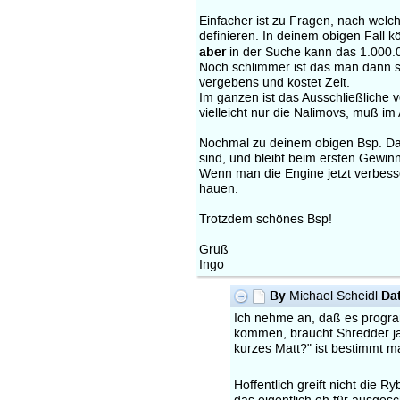
Einfacher ist zu Fragen, nach welc
definieren. In deinem obigen Fall 
aber
in der Suche kann das 1.000.0
Noch schlimmer ist das man dann st
vergebens und kostet Zeit.
Im ganzen ist das Ausschließliche 
vielleicht nur die Nalimovs, muß im A
Nochmal zu deinem obigen Bsp. Das S
sind, und bleibt beim ersten Gewin
Wenn man die Engine jetzt verbesse
hauen.
Trotzdem schönes Bsp!
Gruß
Ingo
By
Da
Michael Scheidl
Ich nehme an, daß es program
kommen, braucht Shredder ja
kurzes Matt?" ist bestimmt m
Hoffentlich greift nicht die 