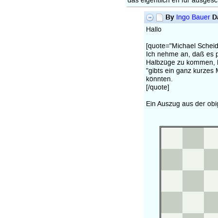
das eigentlich eh für ausgesc
By
D
Ingo Bauer
Hallo
[quote="Michael Scheid
Ich nehme an, daß es p
Halbzüge zu kommen, b
"gibts ein ganz kurzes 
könnten.
[/quote]
Ein Auszug aus der obi