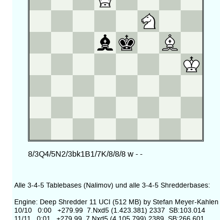
Alle 3-4-5 Tablebases (Nalimov) und alle 3-4-5 Shredderbases:
Engine: Deep Shredder 11 UCI (512 MB) by Stefan Meyer-Kahlen
10/10 0:00 +279.99 7.Nxd5 (1.423.381) 2337 SB:103.014
11/11 0:01 +279.99 7.Nxd5 (4.105.799) 2389 SB:266.601