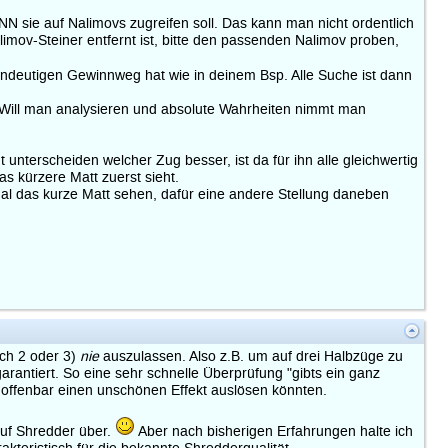
N sie auf Nalimovs zugreifen soll. Das kann man nicht ordentlich
imov-Steiner entfernt ist, bitte den passenden Nalimov proben,
indeutigen Gewinnweg hat wie in deinem Bsp. Alle Suche ist dann
t. Will man analysieren und absolute Wahrheiten nimmt man
 unterscheiden welcher Zug besser, ist da für ihn alle gleichwertig
s kürzere Matt zuerst sieht.
mal das kurze Matt sehen, dafür eine andere Stellung daneben
uch 2 oder 3)
nie
auszulassen. Also z.B. um auf drei Halbzüge zu
rantiert. So eine sehr schnelle Überprüfung "gibts ein ganz
l offenbar einen unschönen Effekt auslösen könnten.
 auf Shredder über.
Aber nach bisherigen Erfahrungen halte ich