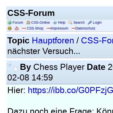
CSS-Forum
Forum
CSS-Online
Help
Search
Login
CSS-Shop
Impressum
Datenschutz
Topic
Hauptforen
/
CSS-Fo
nächster Versuch...
By
Date
Chess Player
2
02-08 14:59
Hier:
https://ibb.co/G0PFzj
Dazu noch eine Frage: Kön