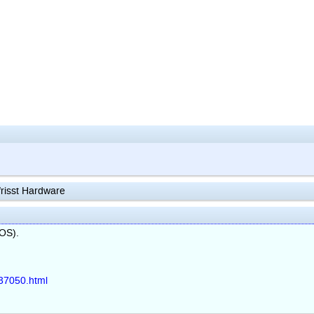
risst Hardware
OS).
37050.html