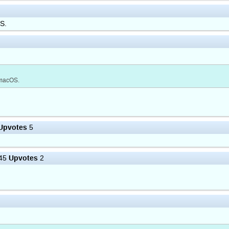
S.
 macOS.
Upvotes
5
Upvotes
:45
2