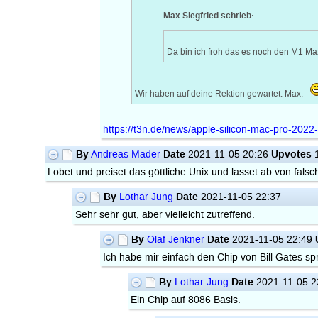
Max Siegfried schrieb:
Da bin ich froh das es noch den M1 Ma
Wir haben auf deine Rektion gewartet, Max.
https://t3n.de/news/apple-silicon-mac-pro-20
By
Date
Upvotes
Andreas Mader
2021-11-05 20:26
Lobet und preiset das göttliche Unix und lasset ab von fals
By
Date
Lothar Jung
2021-11-05 22:37
Sehr sehr gut, aber vielleicht zutreffend.
By
Date
Olaf Jenkner
2021-11-05 22:49
Ich habe mir einfach den Chip von Bill Gates spr
By
Date
Lothar Jung
2021-11-05 2
Ein Chip auf 8086 Basis.